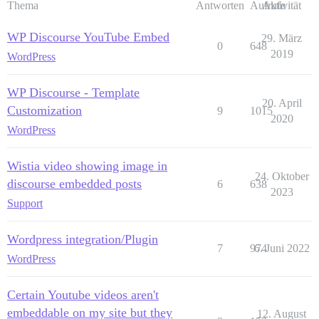
Thema
Antworten
Aufrufe
Aktivität
WP Discourse YouTube Embed
29. März
0
648
2019
WordPress
WP Discourse - Template
20. April
Customization
9
1015
2020
WordPress
Wistia video showing image in
24. Oktober
discourse embedded posts
6
638
2023
Support
Wordpress integration/Plugin
7
974
6. Juni 2022
WordPress
Certain Youtube videos aren't
embeddable on my site but they
12. August