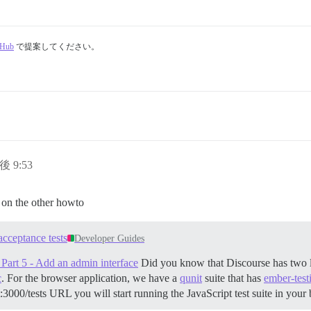
tHub
で提案してください。
後 9:53
d on the other howto
acceptance tests
Developer Guides
Part 5 - Add an admin interface
Did you know that Discourse has two lar
c
. For the browser application, we have a
qunit
suite that has
ember-test
st:3000/tests URL you will start running the JavaScript test suite in you