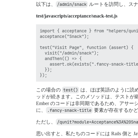
以下は、
/admin/snack
ルートを訪問し、スナ
test/javascripts/acceptance/snack-test.js
import { acceptance } from "helpers/quni
acceptance("Snack");

test("Visit Page", function (assert) {

  visit("/admin/snack");

  andThen(() => {

    assert.ok(exists(".fancy-snack-title
  });

この場合の
test()
は、ほぼ英語のように読
ッドが続きます。このメソッドは、テストが継続
Ember のコードは非同期であるため、アサ
に、
.fancy-snack-title
要素が存在するかど
ただし、
/qunit?module=Acceptance%3A%20Sn
思い出すと、私たちのコードには Rails 側と 