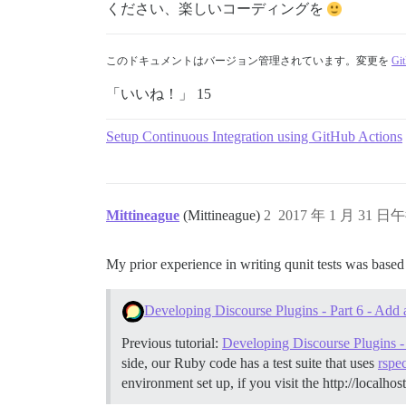
ください、楽しいコーディングを
このドキュメントはバージョン管理されています。変更を
Gi
「いいね！」 15
Setup Continuous Integration using GitHub Actions
Mittineague
(Mittineague)
2
2017 年 1 月 31 日午
My prior experience in writing qunit tests was base
Developing Discourse Plugins - Part 6 - Add 
Previous tutorial:
Developing Discourse Plugins - 
side, our Ruby code has a test suite that uses
rspe
environment set up, if you visit the http://localho