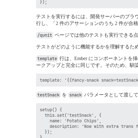
テストを実行するには、開発サーバーのブラ
行し、「2 件のアサーションのうち 2 件が
/qunit
ページでは他のテストも実行できる
テストがどのように機能するかを理解するた
template
行は、Ember にコンポーネン
ークアップと完全に同じです。そのため、馴
testSnack
を
snack
パラメータとして渡し
setup() {

  this.set('testSnack', {

    name: 'Potato Chips',

    description: 'Now with extra trans f
  });
