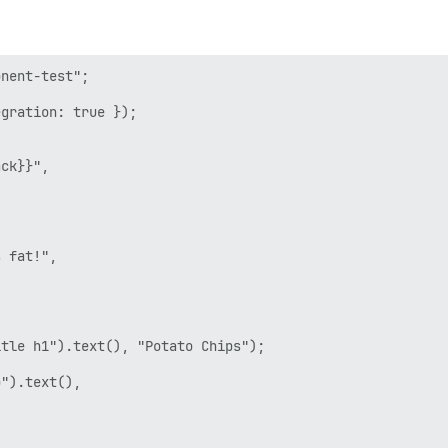
nent-test";

gration: true });

ck}}",

 fat!",

tle h1").text(), "Potato Chips");

").text(),
