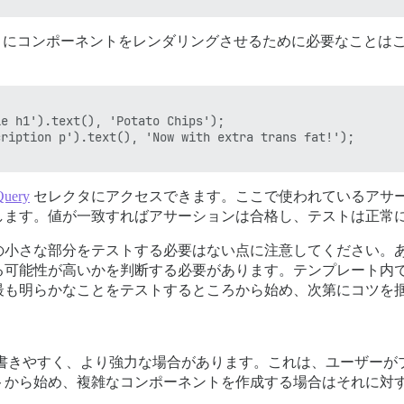
er にコンポーネントをレンダリングさせるために必要なことは
e h1').text(), 'Potato Chips');

ription p').text(), 'Now with extra trans fat!');

Query
セレクタにアクセスできます。ここで使われているアサ
します。値が一致すればアサーションは合格し、テストは正常
の小さな部分をテストする必要はない点に注意してください。
る可能性が高いかを判断する必要があります。テンプレート内
最も明らかなことをテストするところから始め、次第にコツを
書きやすく、より強力な場合があります。これは、ユーザーが
トから始め、複雑なコンポーネントを作成する場合はそれに対