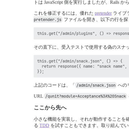
トは JavaScript 側を実行しましたが、Ra
これを修正するには、優れた
pretender
ライブ
pretender.js
ファイルを開き、以下の行を探
その直下に、受入テストで使用する偽のスナ
this.get("/admin/snack.json", () => {

  return response({ name: "snack name", 
上記のコードは、「
/admin/snack.json
への
URL
/qunit?module=Acceptance%3A%20Snack
ここから先へ
小さな機能を実装し、それが動作することを
る
TDD
を試すこともできます。取り組んでい