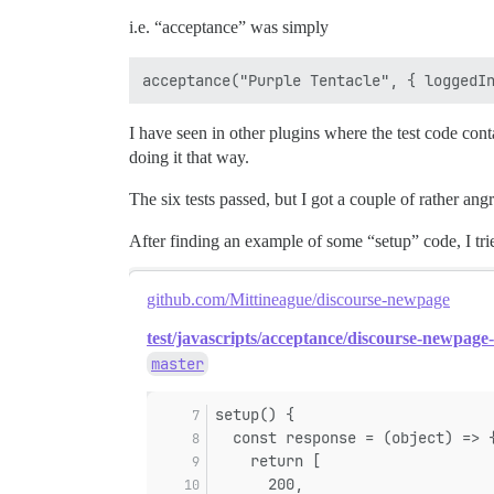
i.e. “acceptance” was simply
I have seen in other plugins where the test code cont
doing it that way.
The six tests passed, but I got a couple of rather an
After finding an example of some “setup” code, I tried
github.com/Mittineague/discourse-newpage
test/javascripts/acceptance/discourse-newpage-t
master
setup() {
  const response = (object) => 
    return [
      200,