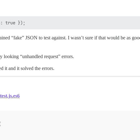
ained “fake” JSON to test against. I wasn’t sure if that would be as good
gry looking “unhandled request” errors.
 it and it solved the errors.
est.js.es6
{