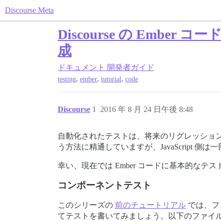
Discourse Meta
Discourse の Em
成
ドキュメント
開発者ガイド
,
,
,
testing
ember
tutorial
code
Discourse
1
2016 年 8 月 24 日午後 8:48
自動化されたテストは、将来のリグレッショ
う方法に精通していますが、JavaScript
幸い、現在では Ember コードに基本的な
コンポーネントテスト
このシリーズの
前のチュートリアル
では、フ
てテストを書いてみましょう。以下のファイ