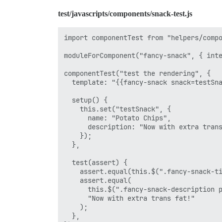
test/javascripts/components/snack-test.js
import componentTest from "helpers/compo
moduleForComponent("fancy-snack", { inte
componentTest("test the rendering", {

  template: "{{fancy-snack snack=testSna
  setup() {

    this.set("testSnack", {

      name: "Potato Chips",

      description: "Now with extra trans
    });

  },

  test(assert) {

    assert.equal(this.$(".fancy-snack-ti
    assert.equal(

      this.$(".fancy-snack-description p
      "Now with extra trans fat!"

    );

  },
