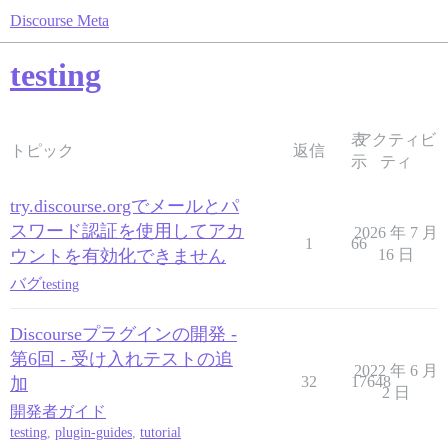
Discourse Meta
testing
表
アクティビ
トピック
返信
示
ティ
try.discourse.orgでメールとパ
スワード認証を使用してアカ
2026 年 7 月
1
66
ウントを有効化できません
16 日
バグ
testing
Discourseプラグインの開発 -
第6回 - 受け入れテストの追
2022 年 6 月
32
17648
加
2 日
開発者ガイド
testing
,
plugin-guides
,
tutorial