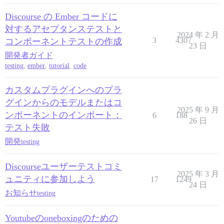
Discourse の Ember コードに
対するアセプタンステストと
2024 年 2 月
3
4307
コンポーネントテストの作成
23 日
開発者ガイド
testing
,
ember
,
tutorial
,
code
カスタムプラグインへのプラ
グインからのモデルまたはコ
2025 年 9 月
ンポーネントのインポート：
6
188
26 日
テスト失敗
開発
testing
Discourseユーザーテストコミ
2025 年 3 月
ュニティに参加しよう
17
1249
24 日
お知らせ
testing
Youtubeのoneboxingのための