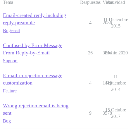
Tema
Respuestas
Vistas
Actividad
Email-created reply including
11 Diciembre
reply preamble
4
2086
2015
Bug
email
Confused by Error Message
From Reply-by-Email
26
3204
4 Junio 2020
Support
E-mail-in rejection message
11
customization
4
1419
Septiembre
2014
Feature
Wrong rejection email is being
15 Octubre
sent
9
3578
2017
Bug