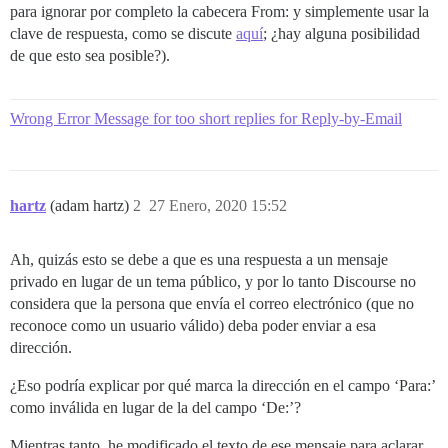
para ignorar por completo la cabecera From: y simplemente usar la
clave de respuesta, como se discute
aquí
; ¿hay alguna posibilidad
de que esto sea posible?).
Wrong Error Message for too short replies for Reply-by-Email
hartz
(adam hartz)
2
27 Enero, 2020 15:52
Ah, quizás esto se debe a que es una respuesta a un mensaje
privado en lugar de un tema público, y por lo tanto Discourse no
considera que la persona que envía el correo electrónico (que no
reconoce como un usuario válido) deba poder enviar a esa
dirección.
¿Eso podría explicar por qué marca la dirección en el campo ‘Para:’
como inválida en lugar de la del campo ‘De:’?
Mientras tanto, he modificado el texto de ese mensaje para aclarar