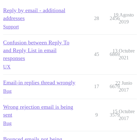
Reply by email - additional
19 Agosto
addresses
28
2456
2019
Support
Confusion between Reply To
and Reply List in email
13 Octubre
45
6869
responses
2021
UX
Email-in replies thread wrongly
22 Junio
17
6679
2017
Bug
Wrong rejection email is being
15 Octubre
sent
9
3579
2017
Bug
Bounced emails not being