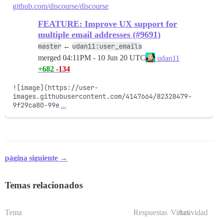
github.com/discourse/discourse
FEATURE: Improve UX support for
multiple email addresses (#9691)
master
udan11:user_emails
←
merged
04:11PM - 10 Jun 20 UTC
udan11
+682
-134
![image](https://user-
images.githubusercontent.com/4147664/82328479-
9f29ca80-99e
…
página siguiente →
Temas relacionados
Tema
Respuestas
Vistas
Actividad