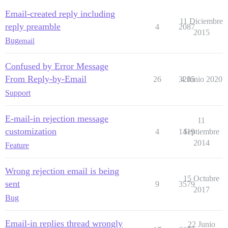
Email-created reply including
11 Diciembre
reply preamble
4
2087
2015
Bug
email
Confused by Error Message
From Reply-by-Email
26
3205
4 Junio 2020
Support
E-mail-in rejection message
11
customization
4
1419
Septiembre
2014
Feature
Wrong rejection email is being
15 Octubre
sent
9
3579
2017
Bug
Email-in replies thread wrongly
22 Junio