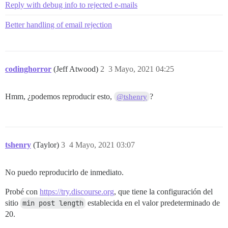
Reply with debug info to rejected e-mails
Better handling of email rejection
codinghorror
(Jeff Atwood)
2
3 Mayo, 2021 04:25
Hmm, ¿podemos reproducir esto,
?
@tshenry
tshenry
(Taylor)
3
4 Mayo, 2021 03:07
No puedo reproducirlo de inmediato.
Probé con
https://try.discourse.org
, que tiene la configuración del
sitio
min post length
establecida en el valor predeterminado de
20.