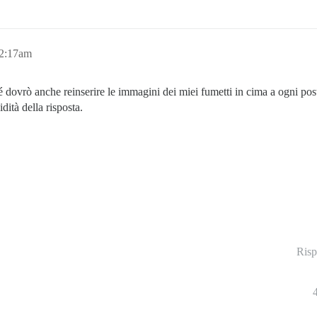
12:17am
é dovrò anche reinserire le immagini dei miei fumetti in cima a ogni p
ità della risposta.
Risp