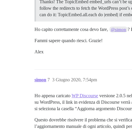
Thanks! The TopicEmbed embed_urls can’t be updat
follow the redirects to fetch the WordPress post’s
can do it: TopicEmbed.all.each do |embed| if em
Ho capito correttamente cosa devo fare,
? 
@simon
Fammi sapere quando riesci. Grazie!
Alex
simon
7
3 Giugno 2020, 7:54pm
Ho appena caricato
WP Discourse
versione 2.0.5 nel
su WordPress, il link in evidenza di Discourse verrà
si seleziona la casella “Aggiorna argomento Discourse
Questo dovrebbe risolvere il problema che si verific
l’aggiornamento manuale di ogni articolo, quindi per 