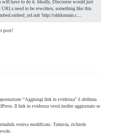
ll have to do it. Ideally, Discourse would just
he URLs need to be rewritten, something like this
 embed.embed_url.sub 'http://olddomain.c…
i post?
postazione “Aggiungi link in evidenza” è abilitata
ress. Il link in evidenza verrà inoltre aggiornato se
rmalink veniva modificato. Tuttavia, richiede
evole.