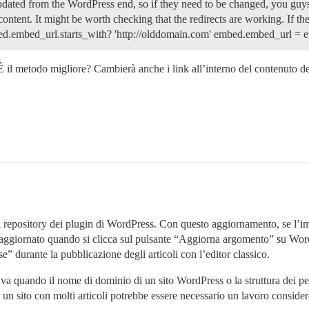
ed from the WordPress end, so if they need to be changed, you guys wi
 content. It might be worth checking that the redirects are working. If t
bed.embed_url.starts_with? 'http://olddomain.com' embed.embed_url =
È il metodo migliore? Cambierà anche i link all’interno del contenuto de
 repository dei plugin di WordPress. Con questo aggiornamento, se l’im
 aggiornato quando si clicca sul pulsante “Aggiorna argomento” su WordP
” durante la pubblicazione degli articoli con l’editor classico.
ava quando il nome di dominio di un sito WordPress o la struttura dei pe
un sito con molti articoli potrebbe essere necessario un lavoro consider