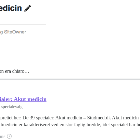
 non era chiaro…
ialer: Akut medicin
specialevalg
oprettet her: De 39 specialer: Akut medicin – Studmed.dk Akut medicin 
tmedicin er karakteriseret ved en stor faglig bredde, idet specialet har b
ins 🕑