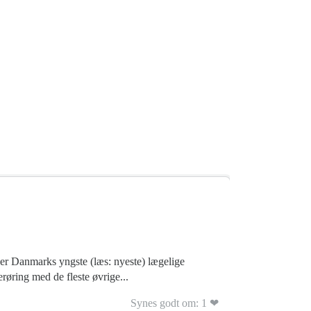
er Danmarks yngste (læs: nyeste) lægelige
erøring med de fleste øvrige...
Synes godt om: 1 ❤