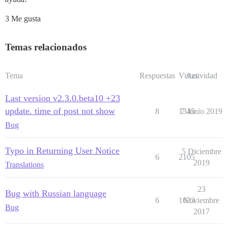
3 Me gusta
Temas relacionados
Tema
Respuestas
Vistas
Actividad
Last version v2.3.0.beta10 +23
update. time of post not show
8
1345
7 Junio 2019
Bug
Typo in Returning User Notice
5 Diciembre
6
2105
2019
Translations
23
Bug with Russian language
6
1633
Noviembre
Bug
2017