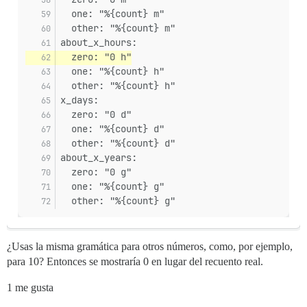
  one: "%{count} m"
  other: "%{count} m"
about_x_hours:
  zero: "0 h"
  one: "%{count} h"
  other: "%{count} h"
x_days:
  zero: "0 d"
  one: "%{count} d"
  other: "%{count} d"
about_x_years:
  zero: "0 g"
  one: "%{count} g"
  other: "%{count} g"
¿Usas la misma gramática para otros números, como, por ejemplo,
para 10? Entonces se mostraría 0 en lugar del recuento real.
1 me gusta