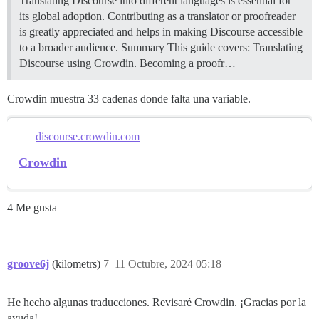
Translating Discourse into different languages is essential for
its global adoption. Contributing as a translator or proofreader
is greatly appreciated and helps in making Discourse accessible
to a broader audience.
Summary This guide covers: Translating
Discourse using Crowdin. Becoming a proofr…
Crowdin muestra 33 cadenas donde falta una variable.
discourse.crowdin.com
Crowdin
4 Me gusta
groove6j
(kilometrs)
7
11 Octubre, 2024 05:18
He hecho algunas traducciones. Revisaré Crowdin. ¡Gracias por la
ayuda!