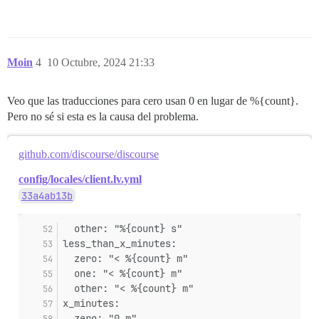
Moin
4
10 Octubre, 2024 21:33
Veo que las traducciones para cero usan 0 en lugar de %{count}.
Pero no sé si esta es la causa del problema.
github.com/discourse/discourse
config/locales/client.lv.yml
33a4ab13b
  other: "%{count} s"
less_than_x_minutes:
  zero: "< %{count} m"
  one: "< %{count} m"
  other: "< %{count} m"
x_minutes:
  zero: "0 m"