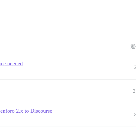
返
ice needed
2
enforo 2.x to Discourse