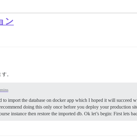
ション
ます。
dmins
d to import the database on docker app which I hoped it will succeed wi
d recommend doing this only once before you deploy your production site
urse instance then restore the imported db. Ok let’s begin: First lets 