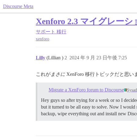
Discourse Meta
Xenforo 2.3 マイグレー
サポート
移行
xenforo
Lilly
(Lillian )
2
2024 年 9 月 23 日午後 7:25
これが
まさに
XenForo 移行トピックだと思い
Migrate a XenForo forum to Discourse
Sysa
Hey guys so after trying for a week or so I decide
but it turned to be all easy to solve. Now I woul
backup, wipe everything out and install new Disco