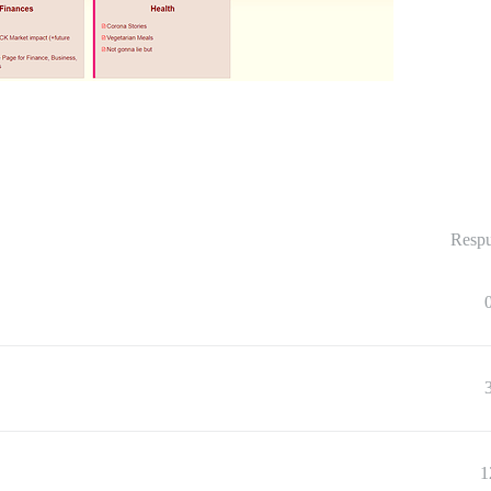
Respu
1