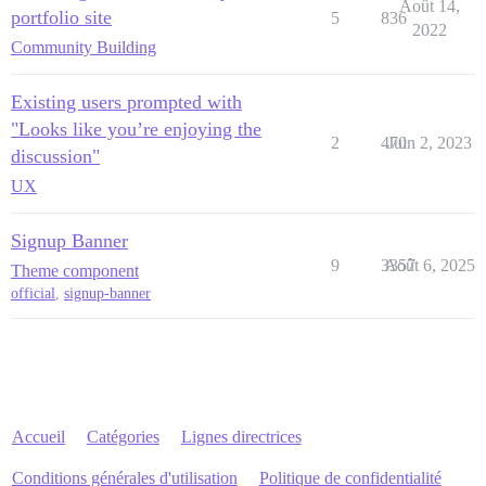
Août 14,
portfolio site
5
836
2022
Community Building
Existing users prompted with
"Looks like you’re enjoying the
2
470
Juin 2, 2023
discussion"
UX
Signup Banner
9
3357
Août 6, 2025
Theme component
official
,
signup-banner
Accueil
Catégories
Lignes directrices
Conditions générales d'utilisation
Politique de confidentialité