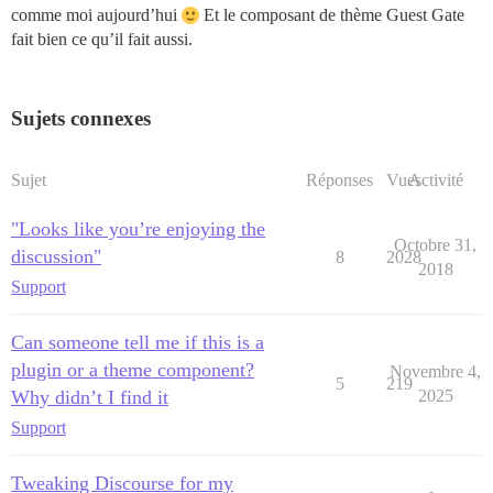
comme moi aujourd’hui
Et le composant de thème Guest Gate
fait bien ce qu’il fait aussi.
Sujets connexes
Sujet
Réponses
Vues
Activité
"Looks like you’re enjoying the
Octobre 31,
discussion"
8
2028
2018
Support
Can someone tell me if this is a
plugin or a theme component?
Novembre 4,
5
219
Why didn’t I find it
2025
Support
Tweaking Discourse for my