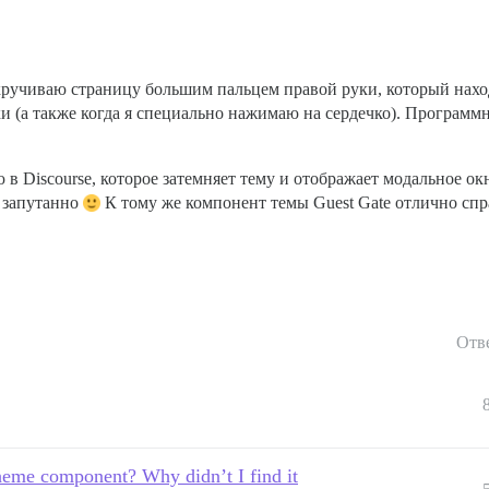
кручиваю страницу большим пальцем правой руки, который нахо
ки (а также когда я специально нажимаю на сердечко). Программ
в Discourse, которое затемняет тему и отображает модальное ок
е запутанно
К тому же компонент темы Guest Gate отлично спра
Отв
 theme component? Why didn’t I find it