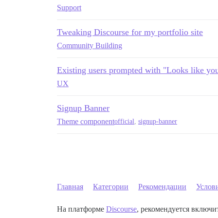
Support
Tweaking Discourse for my portfolio site
Community Building
Existing users prompted with "Looks like you
UX
Signup Banner
Theme component
official
,
signup-banner
Главная
Категории
Рекомендации
Услов
На платформе
Discourse
, рекомендуется включит