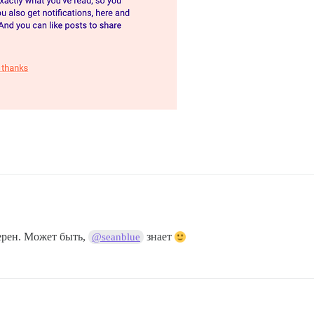
верен. Может быть,
знает
@seanblue