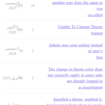
another user does the same to
8 ديسمبر
1350
16
2025
you
Bug
size-m
Unable To Change Theme
6 أكتوبر
696
2
2020
Support
Admin sees own setting instead
2 ديسمبر
of user’s
78
2
2024
Bug
The change in theme color does
not correctly apply to users who
2
7 أبريل 2025
86
are already logged in
Support
air-theme
Installed a theme, enabled it,