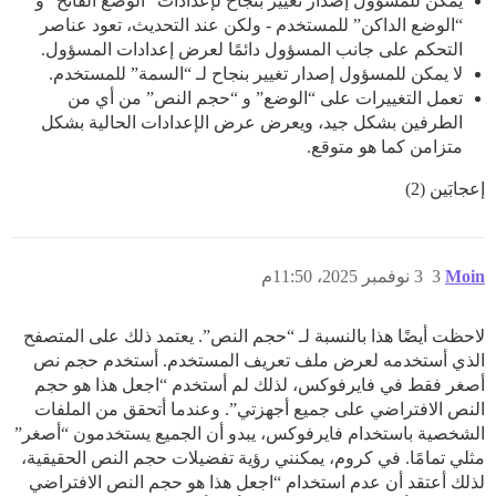
يمكن للمسؤول إصدار تغيير بنجاح لإعدادات “الوضع الفاتح” و
“الوضع الداكن” للمستخدم - ولكن عند التحديث، تعود عناصر
التحكم على جانب المسؤول دائمًا لعرض إعدادات المسؤول.
لا يمكن للمسؤول إصدار تغيير بنجاح لـ “السمة” للمستخدم.
تعمل التغييرات على “الوضع” و “حجم النص” من أي من
الطرفين بشكل جيد، ويعرض عرض الإعدادات الحالية بشكل
متزامن كما هو متوقع.
إعجابَين (2)
Moin
3
3 نوفمبر 2025، 11:50م
لاحظت أيضًا هذا بالنسبة لـ “حجم النص”. يعتمد ذلك على المتصفح
الذي أستخدمه لعرض ملف تعريف المستخدم. أستخدم حجم نص
أصغر فقط في فايرفوكس، لذلك لم أستخدم “اجعل هذا هو حجم
النص الافتراضي على جميع أجهزتي”. وعندما أتحقق من الملفات
الشخصية باستخدام فايرفوكس، يبدو أن الجميع يستخدمون “أصغر”
مثلي تمامًا. في كروم، يمكنني رؤية تفضيلات حجم النص الحقيقية،
لذلك أعتقد أن عدم استخدام “اجعل هذا هو حجم النص الافتراضي