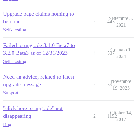
Upgrade page claims nothing to
Settembre 3,
be done
2
443
2021
Self-hosting
Failed to upgrade 3.1.0 Beta7 to
Gennaio 1,
3.2.0 Beta3 as of 12/31/2023
4
537
2024
Self-hosting
Need an advice, related to latest
Novembre
upgrade message
2
395
19, 2023
Support
"click here to upgrade" not
Ottobre 14,
disappearing
2
1152
2017
Bug