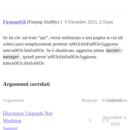
Firepup650
(Firepup Sixfifty)
2
6 Dicembre 2023, 2:31pm
Se fai clic sul testo “qui”, verrai indirizzato a una pagina in cui (di
solito) puoi semplicemente premere \u003ckbd\u003eAggiorna
tutto\u003c/kbd\u003e. Se è disattivato, aggiorna prima
docker-
manager
, quindi premi \u003ckbd\u003eAggiorna
tutto\u003c/kbd\u003e.
Argomenti correlati
Argomento
Risposte
Visualizzazioni
Attività
Discourse Upgrade Not
Novembre 5,
Working
3
173
2024
Support