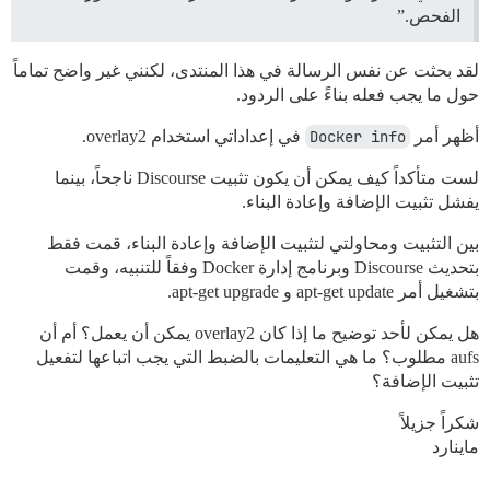
الفحص.”
لقد بحثت عن نفس الرسالة في هذا المنتدى، لكنني غير واضح تماماً
حول ما يجب فعله بناءً على الردود.
أظهر أمر
Docker info
في إعداداتي استخدام overlay2.
لست متأكداً كيف يمكن أن يكون تثبيت Discourse ناجحاً، بينما
يفشل تثبيت الإضافة وإعادة البناء.
بين التثبيت ومحاولتي لتثبيت الإضافة وإعادة البناء، قمت فقط
بتحديث Discourse وبرنامج إدارة Docker وفقاً للتنبيه، وقمت
بتشغيل أمر apt-get update و apt-get upgrade.
هل يمكن لأحد توضيح ما إذا كان overlay2 يمكن أن يعمل؟ أم أن
aufs مطلوب؟ ما هي التعليمات بالضبط التي يجب اتباعها لتفعيل
تثبيت الإضافة؟
شكراً جزيلاً
ماينارد