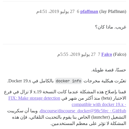
(Jay Pfaffman)
pfaffman
6
27 يوليو 2019، 4:51م
غريب. ماذا كان؟
(Falco)
Falco
7
27 يوليو 2019، 5:55م
حسنًا، قصة طويلة.
تغيّرت هيكلية مخرجات
docker info
بالكامل في Docker 19.x.
قمنا بإصلاح هذه المشكلة عندما كانت النسخة 19.x لا تزال في فرع
الاختبار (beta) منذ أكثر من شهر في
FIX: Make storage detection
compatible with docker 19.x ·
discourse/discourse_docker@98c5fec · GitHub
. وبما أن سكريبت
التشغيل (launcher) الخاص بنا يقوم بالتحديث التلقائي، فإن هذه
المشكلة لا تؤثر على معظم المستخدمين.