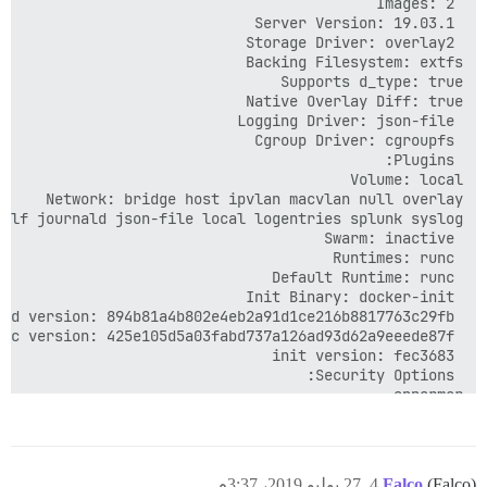
(Falco)
Falco
4
27 يوليو 2019، 3:37م