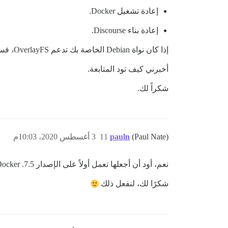
إعادة تشغيل Docker.
إعادة بناء Discourse.
إذا كان نواة Debian الخاصة بك تدعم OverlayFS، فستسير العملية بسلاسة. وإذا لم تدعمه، فستفشل العملية، لكن دون أي ضرر، حيث يمكننا العودة إلى devicemapper.
أخبرني كيف تود المتابعة.
شكراً لك.
(Paul Nate)
pauln
11
3 أغسطس 2020، 10:03م
نعم، أود أن أجعلها تعمل أولاً على الإصدار 7.5. Docker يشغّل Discourse فقط.
شكرًا لك، لنفعل ذلك