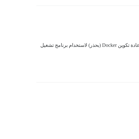
إذا كان المضيف الخاص بك يشغّل Docker فقط لدعم Discourse، ويدعم نواة لينكس الخاصة به OverlayFS، فإنني أنصحك بإعادة تكوين Docker (بحذر) لاستخدام برنامج تشغيل