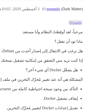
(Dark Matter)
neounix
10
3 أغسطس 2020، 10:02م
@pauln
مرحباً، لقد أوقِظتُ النظام وأنا مستعد.
ماذا تود أن نفعل؟
هل ترغب في الانتقال إلى إصدار أحدث من Debian، أم تود أن أتحقق مما إذا كان بإمكاني جعل نسختك 7.5 تعمل أولاً؟
إذا كنت تريد مني التحقق من إمكانية تشغيل نسختك 7.5، فأحتاج إلى معرفة:
هل يشغّل Docker أي شيء آخر؟
المشكلة هي أنه عند تغيير مُحرِّك التخزين في ملف إعدادات Docker؛ فلن تكون الحاويات الحالية قابلة للوصول، 
التأكد من وجود نسخة احتياطية كاملة من Discourse (دائماً).
إيقاف تشغيل Docker.
تعديل إعدادات Docker لتغيير مُحرِّك التخزين.