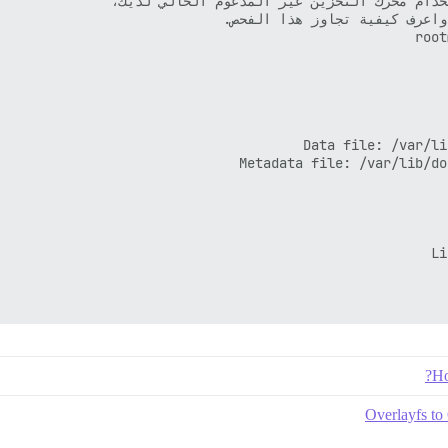
Ho
Overlayfs to 