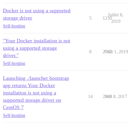
Docker is not using a supported
Juillet 8,
storage driver
5
1230
2019
Self-hosting
"Your Docker installation is not
using a supported storage
8
2782
Août 1, 2019
driver."
Self-hosting
Launching ./launcher bootstrap
app returns Your Docker
installation is not using a
14
2988
Juin 8, 2017
supported storage driver on
CentOS 7
Self-hosting