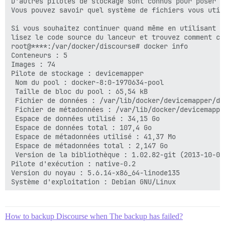
D'autres pilotes de stockage sont connus pour poser pr
Vous pouvez savoir quel système de fichiers vous util
Si vous souhaitez continuer quand même en utilisant v
lisez le code source du lanceur et trouvez comment co
root@****:/var/docker/discourse# docker info

Conteneurs : 5

Images : 74

Pilote de stockage : devicemapper

 Nom du pool : docker-8:0-1970634-pool

 Taille de bloc du pool : 65,54 kB

 Fichier de données : /var/lib/docker/devicemapper/dev
 Fichier de métadonnées : /var/lib/docker/devicemappe
 Espace de données utilisé : 34,15 Go

 Espace de données total : 107,4 Go

 Espace de métadonnées utilisé : 41,37 Mo

 Espace de métadonnées total : 2,147 Go

 Version de la bibliothèque : 1.02.82-git (2013-10-04)
Pilote d'exécution : native-0.2

Version du noyau : 5.6.14-x86_64-linode135

How to backup Discourse when The backup has failed?