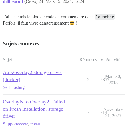
dillfrescott
(Cross)
24
Mars 15, 2024, 12:24
J’ai juste mis le bloc de code en commentaire dans
launcher
.
Parfois, il faut vivre dangereusement
!
Sujets connexes
Sujet
Réponses
Vues
Activité
Aufs/overlay2 storage driver
Mars 30,
(docker)
2
2857
2018
Self-hosting
Overlayfs to Overlay2, Failed
on Fresh Installation, storage
Novembre
7
713
driver
21, 2025
Support
docker
,
install