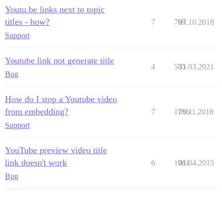
Youtu.be links next to topic
titles - how?
7
799
07.10.2018
Support
Youtube link not generate title
4
585
31.03.2021
Bug
How do I stop a Youtube video
from embedding?
7
1716
09.11.2018
Support
YouTube preview video title
link doesn't work
6
1961
01.04.2015
Bug