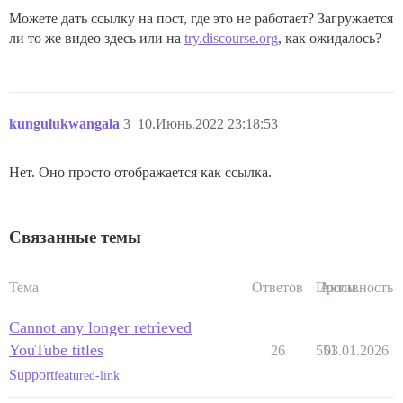
Можете дать ссылку на пост, где это не работает? Загружается
ли то же видео здесь или на
try.discourse.org
, как ожидалось?
kungulukwangala
3
10.Июнь.2022 23:18:53
Нет. Оно просто отображается как ссылка.
Связанные темы
Тема
Ответов
Просм.
Активность
Cannot any longer retrieved
YouTube titles
26
551
03.01.2026
Support
featured-link