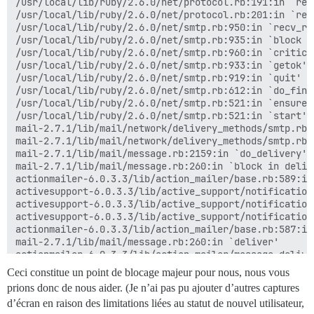
/usr/local/lib/ruby/2.6.0/net/protocol.rb:191:in `read
/usr/local/lib/ruby/2.6.0/net/protocol.rb:201:in `read
/usr/local/lib/ruby/2.6.0/net/smtp.rb:950:in `recv_res
/usr/local/lib/ruby/2.6.0/net/smtp.rb:935:in `block in
/usr/local/lib/ruby/2.6.0/net/smtp.rb:960:in `critical
/usr/local/lib/ruby/2.6.0/net/smtp.rb:933:in `getok'

/usr/local/lib/ruby/2.6.0/net/smtp.rb:919:in `quit'

/usr/local/lib/ruby/2.6.0/net/smtp.rb:612:in `do_finis
/usr/local/lib/ruby/2.6.0/net/smtp.rb:521:in `ensure i
/usr/local/lib/ruby/2.6.0/net/smtp.rb:521:in `start'

mail-2.7.1/lib/mail/network/delivery_methods/smtp.rb:
mail-2.7.1/lib/mail/network/delivery_methods/smtp.rb:1
mail-2.7.1/lib/mail/message.rb:2159:in `do_delivery'

mail-2.7.1/lib/mail/message.rb:260:in `block in delive
actionmailer-6.0.3.3/lib/action_mailer/base.rb:589:in
activesupport-6.0.3.3/lib/active_support/notification
activesupport-6.0.3.3/lib/active_support/notification
activesupport-6.0.3.3/lib/active_support/notification
actionmailer-6.0.3.3/lib/action_mailer/base.rb:587:in 
mail-2.7.1/lib/mail/message.rb:260:in `deliver'

actionmailer-6.0.3.3/lib/action_mailer/message_delive
actionmailer-6.0.3.3/lib/action_mailer/rescuable.rb:1
Ceci constitue un point de blocage majeur pour nous, nous vous
actionmailer-6.0.3.3/lib/action_mailer/message_delive
prions donc de nous aider. (Je n’ai pas pu ajouter d’autres captures
/var/www/discourse/lib/email/sender.rb:226:in `send'

d’écran en raison des limitations liées au statut de nouvel utilisateur,
/var/www/discourse/app/jobs/regular/user_email.rb:61:i