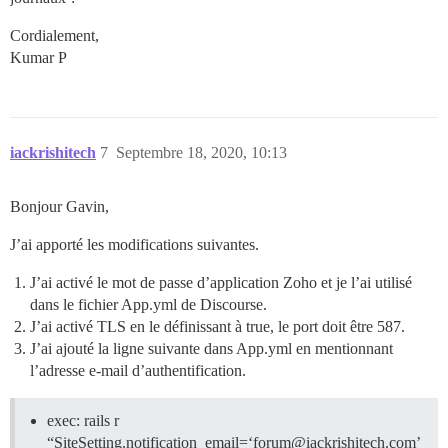
sidekiq-6.1.2/lib/sidekiq/job_logger.rb:33:in `prepare
sidekiq-6.1.2/lib/sidekiq/processor.rb:123:in `dispatc
Cordialement,
sidekiq-6.1.2/lib/sidekiq/processor.rb:162:in `process
Kumar P
sidekiq-6.1.2/lib/sidekiq/processor.rb:78:in `process_
sidekiq-6.1.2/lib/sidekiq/processor.rb:68:in `run'

sidekiq-6.1.2/lib/sidekiq/util.rb:15:in `watchdog'

iackrishitech
7
Septembre 18, 2020, 10:13
Bonjour Gavin,
J’ai apporté les modifications suivantes.
J’ai activé le mot de passe d’application Zoho et je l’ai utilisé
dans le fichier App.yml de Discourse.
J’ai activé TLS en le définissant à true, le port doit être 587.
J’ai ajouté la ligne suivante dans App.yml en mentionnant
l’adresse e-mail d’authentification.
exec: rails r
“SiteSetting.notification_email=‘forum@iackrishitech.com’