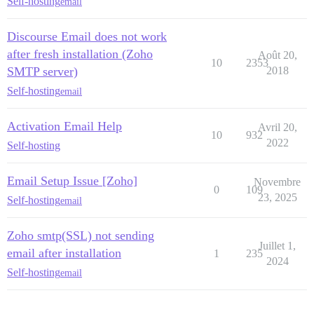
Self-hosting
email
Discourse Email does not work
after fresh installation (Zoho
Août 20,
10
2353
SMTP server)
2018
Self-hosting
email
Activation Email Help
Avril 20,
10
932
2022
Self-hosting
Email Setup Issue [Zoho]
Novembre
0
109
23, 2025
Self-hosting
email
Zoho smtp(SSL) not sending
Juillet 1,
email after installation
1
235
2024
Self-hosting
email