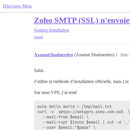
Discourse Meta
Zoho SMTP (SSL) n'envoie pa
Soutien
Installation
email
AzamatShaimerden
(Azamat Shaimerden)
1
Juin 
Salut,
J’utilise la méthode d’installation officielle, mais j’a
Sur mon VPS, j’ai testé
echo Hello world > /tmp/mail.txt

curl -v  smtps://smtppro.zoho.com:465  \
  --mail-from $email \

  --mail-rcpt $(echo $email | cut -d ','
  --user $email:"$pass" \
