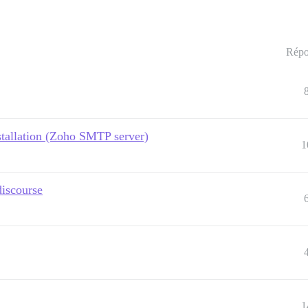
Répo
stallation (Zoho SMTP server)
1
discourse
1