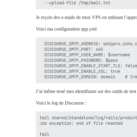
Je reçois des e-mails de mon VPS en utilisant l’appr
Voici ma configuration app.yml
  DISCOURSE_SMTP_ADDRESS: smtppro.zoho.c
  DISCOURSE_SMTP_PORT: 465

  DISCOURSE_SMTP_USER_NAME: $username

  DISCOURSE_SMTP_PASSWORD: $pass

  DISCOURSE_SMTP_ENABLE_START_TLS: false
  DISCOURSE_SMTP_ENABLE_SSL: true

J’ai même testé mes identifiants sur des outils de te
Voici le log de Discourse :
tail shared/standalone/log/rails/product
Job exception: end of file reached

fail
