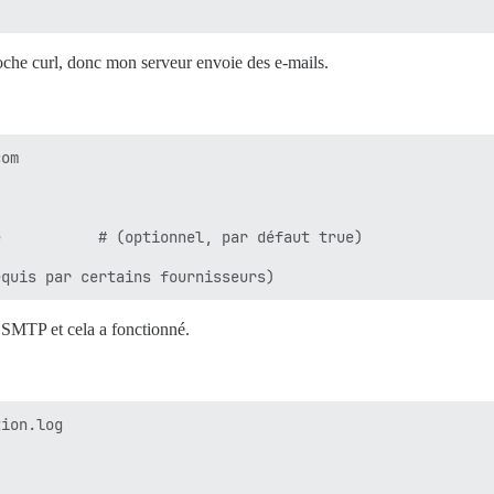
oche curl, donc mon serveur envoie des e-mails.
om

           # (optionnel, par défaut true)

st SMTP et cela a fonctionné.
ion.log
