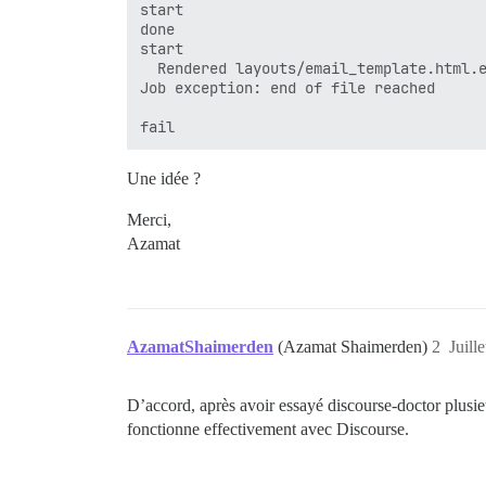
start

done

start

  Rendered layouts/email_template.html.e
Job exception: end of file reached

Une idée ?
Merci,
Azamat
AzamatShaimerden
(Azamat Shaimerden)
2
Juill
D’accord, après avoir essayé discourse-doctor plusieur
fonctionne effectivement avec Discourse.