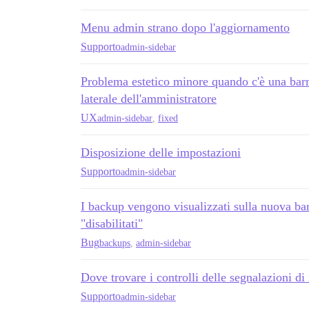
Menu admin strano dopo l'aggiornamento
Supporto
admin-sidebar
Problema estetico minore quando c'è una barra
laterale dell'amministratore
UX
admin-sidebar
,
fixed
Disposizione delle impostazioni
Supporto
admin-sidebar
I backup vengono visualizzati sulla nuova ba
"disabilitati"
Bug
backups
,
admin-sidebar
Dove trovare i controlli delle segnalazioni d
Supporto
admin-sidebar