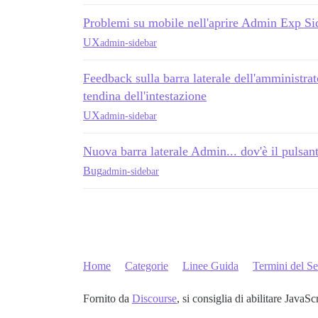
Problemi su mobile nell'aprire Admin Exp Sid
UX
admin-sidebar
Feedback sulla barra laterale dell'amministra
tendina dell'intestazione
UX
admin-sidebar
Nuova barra laterale Admin... dov'è il pulsa
Bug
admin-sidebar
Home
Categorie
Linee Guida
Termini del Se
Fornito da
Discourse
, si consiglia di abilitare JavaSc