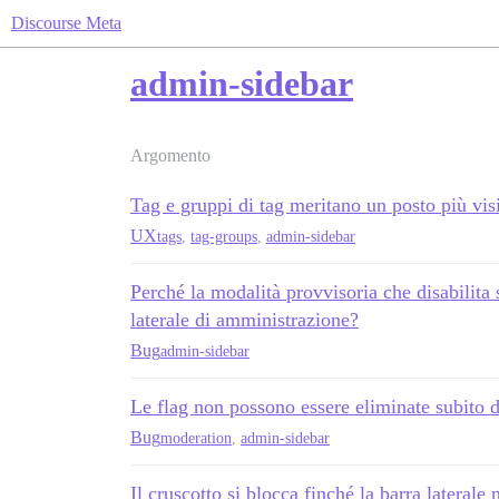
Discourse Meta
admin-sidebar
Argomento
Tag e gruppi di tag meritano un posto più vi
UX
tags
,
tag-groups
,
admin-sidebar
Perché la modalità provvisoria che disabilita 
laterale di amministrazione?
Bug
admin-sidebar
Le flag non possono essere eliminate subito 
Bug
moderation
,
admin-sidebar
Il cruscotto si blocca finché la barra laterale