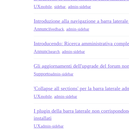
UX
mobile
,
sidebar
,
admin-sidebar
Introduzione alla navigazione a barra laterale
Annunci
feedback
,
admin-sidebar
Introducendo: Ricerca amministrativa comple
Annunci
search
,
admin-sidebar
Gli aggiornamenti dell'upgrade del forum non
Supporto
admin-sidebar
'Collapse all sections' per la barra laterale a
UX
mobile
,
admin-sidebar
I plugin della barra laterale non corrispondono
installati
UX
admin-sidebar