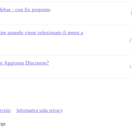
ebar - con fix proposto
tore quando viene selezionato il menu a
2
nte Aggiorna Discourse?
1
rvizio
Informativa sulla privacy
ript