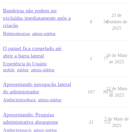
Bandeiras não podem ser
23 de
excluídas imediatamente após a
0
54
Outubro de
criação
2025
Bug
moderation
,
admin-sidebar
O painel fica congelado até
abrir a barra lateral
16 de Maio
1
77
de 2025
Experiência do Usuário
mobile
,
sidebar
,
admin-sidebar
Apresentando navegação lateral
12 de Maio
do administrador
107
8076
de 2025
Anúncios
feedback
,
admin-sidebar
Apresentando: Pesquisa
7 de Maio de
administrativa abrangente
21
753
2025
Anúncios
search
,
admin-sidebar