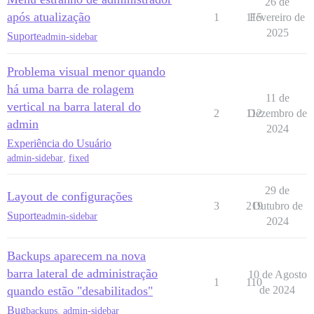
26 de
após atualização
1
115
Fevereiro de
2025
Suporte
admin-sidebar
Problema visual menor quando
há uma barra de rolagem
11 de
vertical na barra lateral do
2
112
Dezembro de
admin
2024
Experiência do Usuário
admin-sidebar
,
fixed
29 de
Layout de configurações
3
219
Outubro de
Suporte
admin-sidebar
2024
Backups aparecem na nova
barra lateral de administração
10 de Agosto
1
110
quando estão "desabilitados"
de 2024
Bug
backups
,
admin-sidebar