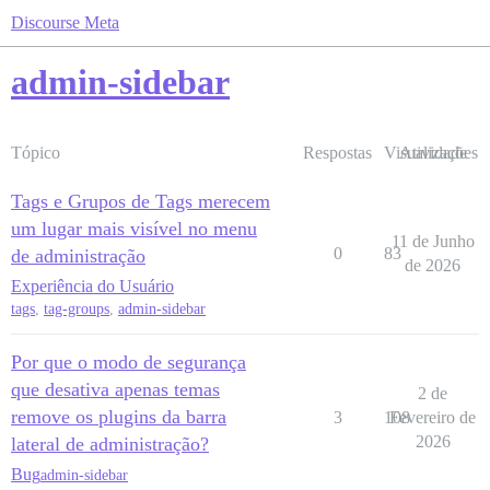
Discourse Meta
admin-sidebar
Tópico
Respostas
Visualizações
Atividade
Tags e Grupos de Tags merecem
um lugar mais visível no menu
11 de Junho
0
83
de administração
de 2026
Experiência do Usuário
tags
,
tag-groups
,
admin-sidebar
Por que o modo de segurança
que desativa apenas temas
2 de
remove os plugins da barra
3
108
Fevereiro de
2026
lateral de administração?
Bug
admin-sidebar