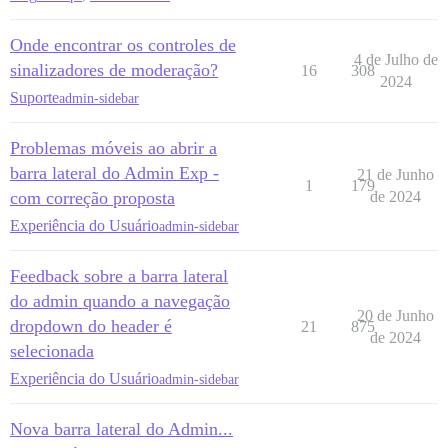
Onde encontrar os controles de
4 de Julho de
sinalizadores de moderação?
16
308
2024
Suporte
admin-sidebar
Problemas móveis ao abrir a
barra lateral do Admin Exp -
21 de Junho
1
179
com correção proposta
de 2024
Experiência do Usuário
admin-sidebar
Feedback sobre a barra lateral
do admin quando a navegação
20 de Junho
dropdown do header é
21
875
de 2024
selecionada
Experiência do Usuário
admin-sidebar
Nova barra lateral do Admin...