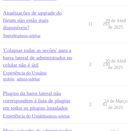
Atualizações de upgrade do
fórum não estão mais
29 de Abril
11
293
disponíveis?
de 2025
Suporte
admin-sidebar
'Colapsar todas as seções' para a
barra lateral de administrador no
20 de Abril
2
230
celular não é útil
de 2025
Experiência do Usuário
mobile
,
admin-sidebar
Plugins da barra lateral não
correspondem à lista de plugins
24 de Março
2
81
em todos os plugins instalados
de 2025
Experiência do Usuário
admin-sidebar
Menu estranho de administrador