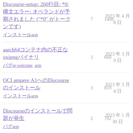
Discourse-setup: 260行目: *0:
構文エラー: オペランドが予
2023 年 4 月
期されました ("*0" がトーク
7
1408
8 日
ンです)
インストール
arm
aarch64コンテナ内の不正な
2023 年 3 月
oxipngバイナリ
3
669
9 日
バグ
pr-welcome
,
arm
OCI ampere A1へのDiscourse
2023 年 3 月
のインストール
3
819
4 日
インストール
arm
Discourseのインストールで問
2023 年 1 月
題が発生
2
782
30 日
バグ
arm