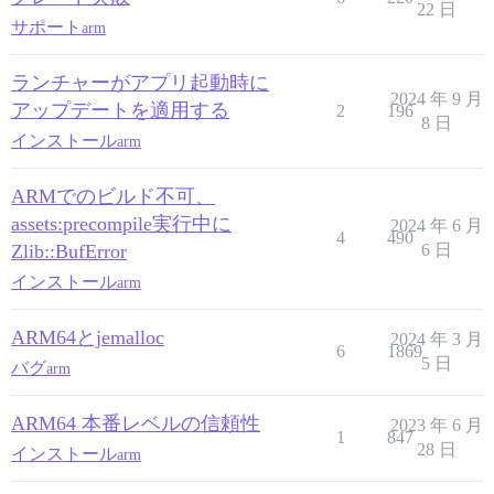
22 日
サポート
arm
ランチャーがアプリ起動時に
2024 年 9 月
アップデートを適用する
2
196
8 日
インストール
arm
ARMでのビルド不可、
assets:precompile実行中に
2024 年 6 月
4
490
Zlib::BufError
6 日
インストール
arm
ARM64とjemalloc
2024 年 3 月
6
1869
5 日
バグ
arm
ARM64 本番レベルの信頼性
2023 年 6 月
1
847
28 日
インストール
arm