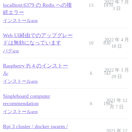
2022 年 7 月
localhost:6379 の Redis への接
13
1970
3 日
続エラー
インストール
arm
Web UI経由でのアップグレー
2022 年 4 月
ドは無効になっています
10
830
18 日
バグ
arm
Raspberry Pi 4 のインストー
2022 年 3 月
ル
6
743
29 日
インストール
arm
Singleboard computer
2021 年 12
recommendation
6
1967
月 7 日
インストール
arm
Rpi 3 cluster / docker swarm /
2021 年 12