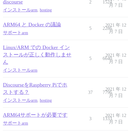
discourse
2
1524
月 7 日
インストール
arm
,
hosting
ARM64 と Docker の議論
2021 年 12
5
2286
月 7 日
サポート
arm
Linux/ARM での Docker イン
ストールが正しく動作しませ
2021 年 12
5
6640
ん
月 7 日
インストール
arm
DiscourseをRaspberry Piでホ
2021 年 12
ストする？
37
7796
月 7 日
インストール
arm
,
hosting
ARM64サポートが必要です
2021 年 12
3
1333
月 7 日
サポート
arm