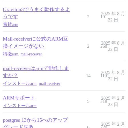
Graviton3でうまく動作するよ
2025 年 8 月
うです
2
191
22 日
賞賛
arm
Mail-receiverに公式のARM互
2025 年 8 月
換イメージがない
2
268
22 日
特徴
arm
,
mail-receiver
mail-receiverはarmで動作しま
2025 年 8 月
すか？
14
1101
22 日
インストール
arm
,
mail-receiver
ARMサポート
2025 年 2 月
5
318
23 日
インストール
arm
postgres 13から15へのアップ
2025 年 2 月
グレード失敗
6
220