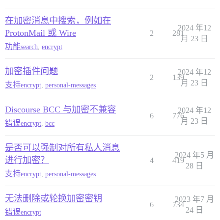
在加密消息中搜索，例如在
2024 年12
ProtonMail 或 Wire
2
281
月 23 日
功能
search
,
encrypt
加密插件问题
2024 年12
2
139
月 23 日
支持
encrypt
,
personal-messages
Discourse BCC 与加密不兼容
2024 年12
6
776
月 23 日
错误
encrypt
,
bcc
是否可以强制对所有私人消息
2024 年5 月
进行加密？
4
419
28 日
支持
encrypt
,
personal-messages
无法删除或轮换加密密钥
2023 年7 月
6
734
24 日
错误
encrypt