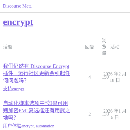
Discourse Meta
encrypt
浏
话题
回复
览
活动
量
我们仍然有 Discourse Encrypt
插件 - 运行社区更新会引起任
2026 年2 月
4
150
何问题吗？
18 日
支持
encrypt
自动化脚本选项中“如果可用
则加密PM”复选框还有用武之
2026 年1 月
2
130
地吗？
6 日
用户体验
encrypt
,
automation