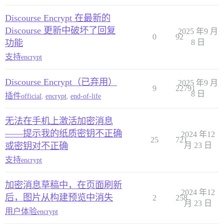
Discourse Encrypt 在最新的
Discourse 更新中破坏了回复
2025 年9 月
0
92
功能
8 日
支持
encrypt
Discourse Encrypt（已弃用）
2025 年9 月
9
22791
8 日
插件
official
,
encrypt
,
end-of-life
无法在手机上激活加密消息
——提示我的纸质密钥不正确
2024 年12
25
721
或密钥对不正确
月 23 日
支持
encrypt
加密消息草稿中，在页面刷新
2024 年12
后，图片从构建预览中消失
2
258
月 23 日
用户体验
encrypt