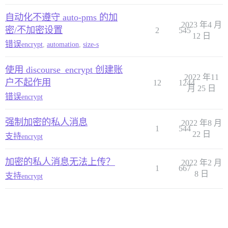
自动化不遵守 auto-pms 的加
2023 年4 月
密/不加密设置
2
545
12 日
错误
encrypt
,
automation
,
size-s
使用 discourse_encrypt 创建账
2022 年11
户不起作用
12
1244
月 25 日
错误
encrypt
强制加密的私人消息
2022 年8 月
1
544
22 日
支持
encrypt
加密的私人消息无法上传？
2022 年2 月
1
667
8 日
支持
encrypt