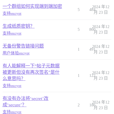
一个群组如何实现端到端加密
2024 年12
5
484
月 23 日
支持
encrypt
生成纸质密钥？
2024 年12
5
860
月 23 日
支持
encrypt
无备份警告链接问题
2024 年12
1
491
月 23 日
用户体验
encrypt
有人能解释一下“帖子元数据
被更新但没有再次签名”是什
2024 年12
1
122
么意思吗？
月 23 日
支持
encrypt
有没有办法将‘secret’改
2024 年12
成‘secure’？
2
186
月 23 日
支持
encrypt