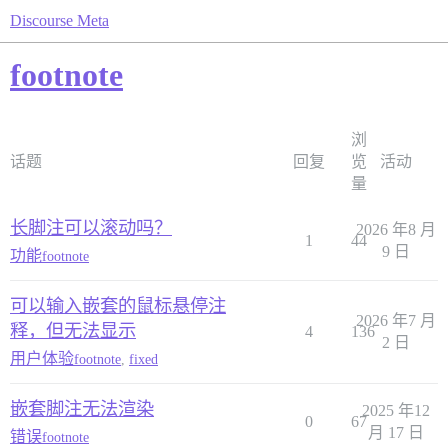
Discourse Meta
footnote
浏
话题
回复
览
活动
量
长脚注可以滚动吗？
2026 年8 月
1
44
9 日
功能
footnote
可以输入嵌套的鼠标悬停注
2026 年7 月
释，但无法显示
4
136
2 日
用户体验
footnote
,
fixed
嵌套脚注无法渲染
2025 年12
0
67
月 17 日
错误
footnote