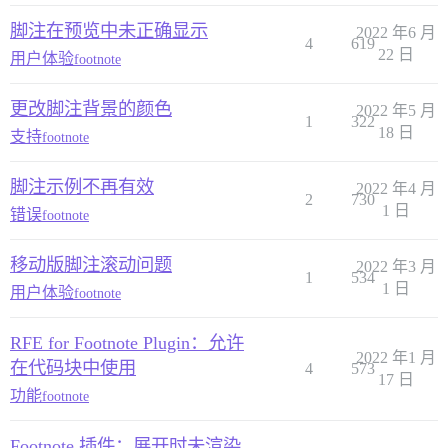
脚注在预览中未正确显示
2022 年6 月
4
619
22 日
用户体验
footnote
更改脚注背景的颜色
2022 年5 月
1
322
18 日
支持
footnote
脚注示例不再有效
2022 年4 月
2
730
1 日
错误
footnote
移动版脚注滚动问题
2022 年3 月
1
534
1 日
用户体验
footnote
RFE for Footnote Plugin：允许
2022 年1 月
在代码块中使用
4
573
17 日
功能
footnote
Footnote 插件：展开时未渲染