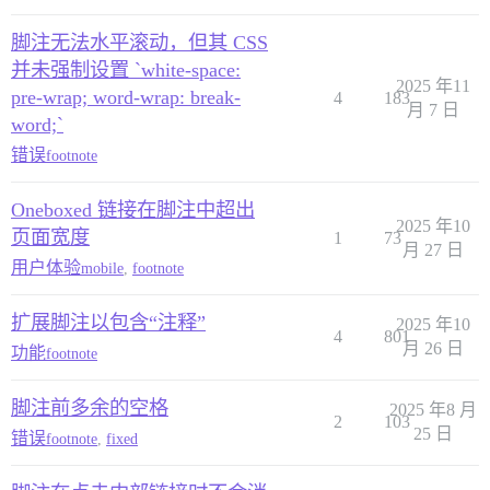
脚注无法水平滚动，但其 CSS
并未强制设置 `white-space:
2025 年11
pre-wrap; word-wrap: break-
4
183
月 7 日
word;`
错误
footnote
Oneboxed 链接在脚注中超出
2025 年10
页面宽度
1
73
月 27 日
用户体验
mobile
,
footnote
扩展脚注以包含“注释”
2025 年10
4
801
月 26 日
功能
footnote
脚注前多余的空格
2025 年8 月
2
103
25 日
错误
footnote
,
fixed