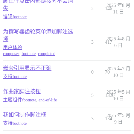
脚注在点击内部链接时不会消
2025 年8 月
失
2
146
11 日
错误
footnote
为撰写器齿轮菜单添加脚注选
项
2025 年8 月
3
417
6 日
用户体验
composer
,
footnote
,
completed
嵌套引用显示不正确
2025 年7 月
0
70
10 日
支持
footnote
作曲家脚注按钮
2025 年5 月
5
1320
10 日
主题组件
footnote
,
end-of-life
我如何制作脚注框
2025 年5 月
3
134
9 日
支持
footnote