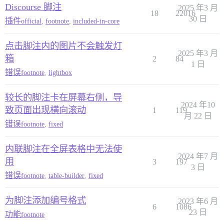
Discourse 脚注
2025 年3 月
18
22016
30 日
插件
official
,
footnote
,
included-in-core
点击脚注内的图片不会触发灯
2025 年3 月
箱
2
84
1 日
错误
footnote
,
lightbox
较长的脚注卡在屏幕右侧，导
2024 年10
致页面出现横向滚动
1
119
月 22 日
错误
footnote
,
fixed
内联脚注在全屏表格中无法使
2024 年7 月
用
3
197
3 日
错误
footnote
,
table-builder
,
fixed
为脚注添加编号格式
2023 年6 月
6
1086
23 日
功能
footnote