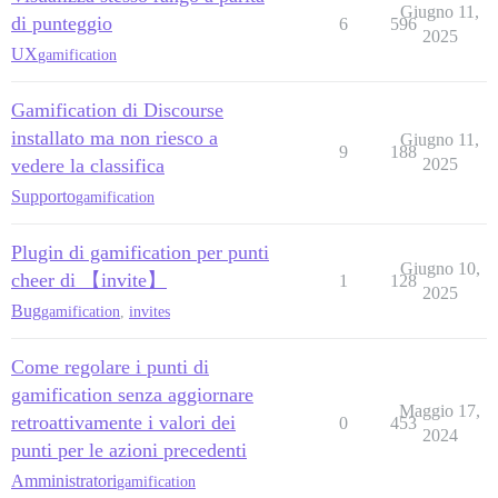
Giugno 11,
di punteggio
6
596
2025
UX
gamification
Gamification di Discourse
installato ma non riesco a
Giugno 11,
9
188
vedere la classifica
2025
Supporto
gamification
Plugin di gamification per punti
Giugno 10,
cheer di 【invite】
1
128
2025
Bug
gamification
,
invites
Come regolare i punti di
gamification senza aggiornare
Maggio 17,
retroattivamente i valori dei
0
453
2024
punti per le azioni precedenti
Amministratori
gamification