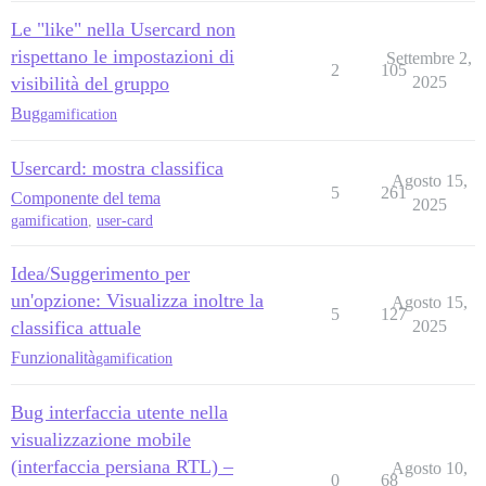
Le "like" nella Usercard non
rispettano le impostazioni di
Settembre 2,
2
105
visibilità del gruppo
2025
Bug
gamification
Usercard: mostra classifica
Agosto 15,
5
261
Componente del tema
2025
gamification
,
user-card
Idea/Suggerimento per
un'opzione: Visualizza inoltre la
Agosto 15,
5
127
classifica attuale
2025
Funzionalità
gamification
Bug interfaccia utente nella
visualizzazione mobile
(interfaccia persiana RTL) –
Agosto 10,
0
68