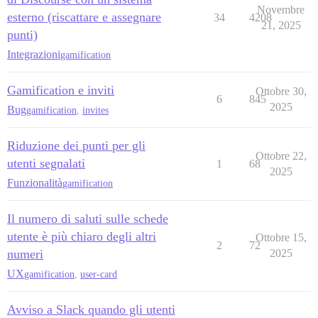
Novembre
esterno (riscattare e assegnare
34
4208
21, 2025
punti)
Integrazioni
gamification
Gamification e inviti
Ottobre 30,
6
845
2025
Bug
gamification
,
invites
Riduzione dei punti per gli
Ottobre 22,
utenti segnalati
1
68
2025
Funzionalità
gamification
Il numero di saluti sulle schede
utente è più chiaro degli altri
Ottobre 15,
2
72
numeri
2025
UX
gamification
,
user-card
Avviso a Slack quando gli utenti