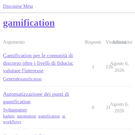
Discourse Meta
gamification
Argomento
Risposte
Visualizzazioni
Attività
Gamification per le comunità di
discorso oltre i livelli di fiducia:
Agosto 6,
1
126
valutare l'interesse
2026
Generale
gamification
Automatizzazione dei punti di
gamification
Agosto 6,
0
31
Sviluppatore
2026
badges
,
automation
,
gamification
,
ai
,
workflows