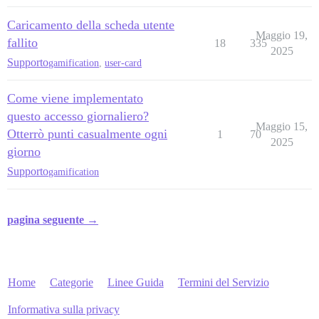
Caricamento della scheda utente
Maggio 19,
fallito
18
335
2025
Supporto
gamification
,
user-card
Come viene implementato
questo accesso giornaliero?
Maggio 15,
Otterrò punti casualmente ogni
1
70
2025
giorno
Supporto
gamification
pagina seguente →
Home
Categorie
Linee Guida
Termini del Servizio
Informativa sulla privacy