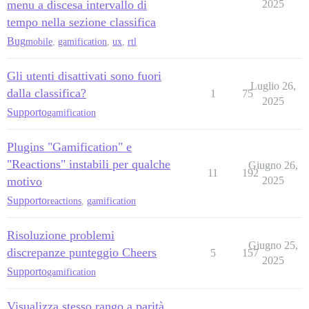
menu a discesa intervallo di
2025
tempo nella sezione classifica
Bug
mobile
,
gamification
,
ux
,
rtl
Gli utenti disattivati sono fuori
Luglio 26,
dalla classifica?
1
75
2025
Supporto
gamification
Plugins "Gamification" e
"Reactions" instabili per qualche
Giugno 26,
11
192
motivo
2025
Supporto
reactions
,
gamification
Risoluzione problemi
Giugno 25,
discrepanze punteggio Cheers
5
157
2025
Supporto
gamification
Visualizza stesso rango a parità