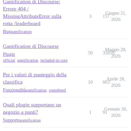
Gamification di Discourse:
Errore 404 /
Giugno 21,
MissingAttributeError sulla
3
157
2026
rotta /leaderboard
Bug
gamification
Gamification di Discourse
Maggio 28,
50
35859
Plugin
2026
official
,
gamification
,
included-in-core
Per i valori di punteggio della
Aprile 28,
classifica
10
603
2026
Funzionalità
gamification
,
completed
Quali plugin supportano un
Gennaio 30,
negozio a punti?
1
91
2026
Supporto
gamification