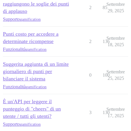
raggiungono le soglie dei punti
Settembre
2
85
di applauso
29, 2025
Supporto
gamification
Punti costo per accedere a
Settembre
determinate ricompense
2
136
18, 2025
Funzionalità
gamification
Suggerita aggiunta di un limite
giornaliero di punti per
Settembre
0
100
bilanciare il sistema
25, 2025
Funzionalità
gamification
È un'API per leggere il
punteggio di "cheers" di un
Settembre
3
130
utente / tutti gli utenti?
17, 2025
Supporto
gamification