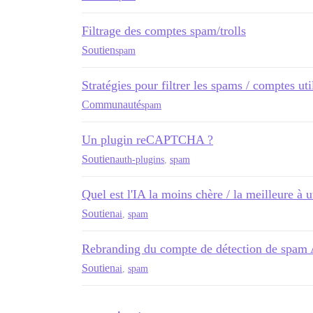
Filtrage des comptes spam/trolls
Soutien
spam
Stratégies pour filtrer les spams / comptes uti
Communauté
spam
Un plugin reCAPTCHA ?
Soutien
auth-plugins
,
spam
Quel est l'IA la moins chère / la meilleure à 
Soutien
ai
,
spam
Rebranding du compte de détection de spam 
Soutien
ai
,
spam