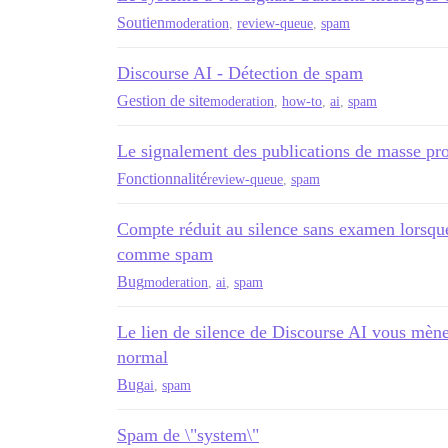
Soutien
moderation
,
review-queue
,
spam
Discourse AI - Détection de spam
Gestion de site
moderation
,
how-to
,
ai
,
spam
Le signalement des publications de masse pr
Fonctionnalité
review-queue
,
spam
Compte réduit au silence sans examen lorsque
comme spam
Bug
moderation
,
ai
,
spam
Le lien de silence de Discourse AI vous mène à
normal
Bug
ai
,
spam
Spam de \"system\"