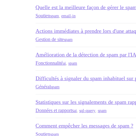
Quelle est la meilleure façon de gérer le spam
Soutien
spam
,
email-in
Actions immédiates à prendre lors d'une att
Gestion de site
spam
Amélioration de la détection de spam par l'IA
Fonctionnalité
ai
,
spam
Difficultés à signaler du spam inhabituel sur
Général
spam
Statistiques sur les signalements de spam rapp
Données et rapports
ai
,
sql-query
,
spam
Comment empêcher les messages de spam ?
Soutien
spam