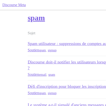
Discourse Meta
spam
Sujet
Spam utilisateur : suppressions de comptes a
Soutien
spam
,
signup
Discourse doit-il notifier les utilisateurs l
?
Soutien
email
,
spam
Défi d'inscription pour bloquer les inscriptio
Soutien
spam
,
signup
Le système a-t-il signalé d'anciens message