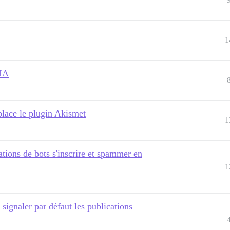
1
 IA
lace le plugin Akismet
1
ations de bots s'inscrire et spammer en
1
signaler par défaut les publications