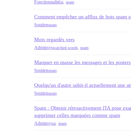
Fonctionnalité
ai
,
spam
Comment empêcher un afflux de bots spam su
Soutien
spam
Mots regardés vers
Adminsys
watched-words
,
spam
Marquer en masse les messages et les poste
Soutien
spam
Quelqu'un d'autre subit-il actuellement une 
Soutien
spam
Spam : Obtenir rétroactivement l'IA pour exam
supprimer celles marquées comme spam
Adminsys
ai
,
spam