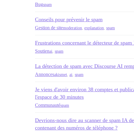
Bug
spam
Conseils pour prévenir le spam
Gestion de site
moderation
,
explanation
,
spam
Frustrations concernant le détecteur de spam
Soutien
ai
,
spam
La détection de spam avec Discourse AI remp
Annonces
akismet
,
ai
,
spam
Je viens d'avoir environ 38 comptes et public
l'espace de 30 minutes
Communauté
spam
Devrions-nous dire au scanner de spam IA de 
contenant des numéros de téléphone ?