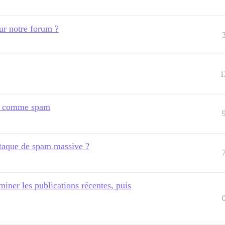
r notre forum ?
1
rs comme spam
attaque de spam massive ?
iner les publications récentes, puis