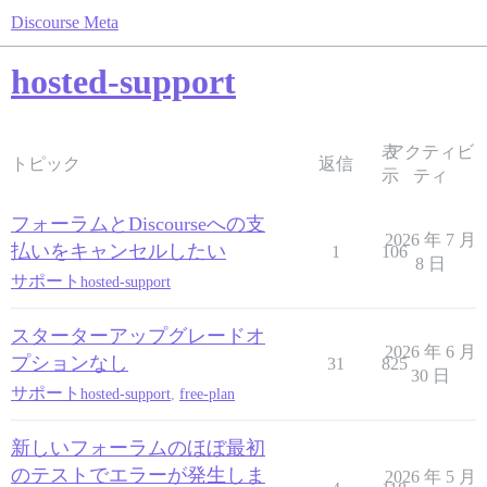
Discourse Meta
hosted-support
表
アクティビ
トピック
返信
示
ティ
フォーラムとDiscourseへの支
2026 年 7 月
払いをキャンセルしたい
1
106
8 日
サポート
hosted-support
スターターアップグレードオ
2026 年 6 月
プションなし
31
825
30 日
サポート
hosted-support
,
free-plan
新しいフォーラムのほぼ最初
のテストでエラーが発生しま
2026 年 5 月