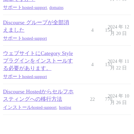
サポート
hosted-support
,
domains
Discourse グループが全部消
2024 年 12
えました
4
154
月 20 日
サポート
hosted-support
ウェブサイトにCategory Style
プラグインをインストールす
2024 年 11
4
132
る必要があります。
月 22 日
サポート
hosted-support
Discourse Hostedからセルフホ
2024 年 10
スティングへの移行方法
22
770
月 26 日
インストール
hosted-support
,
hosting