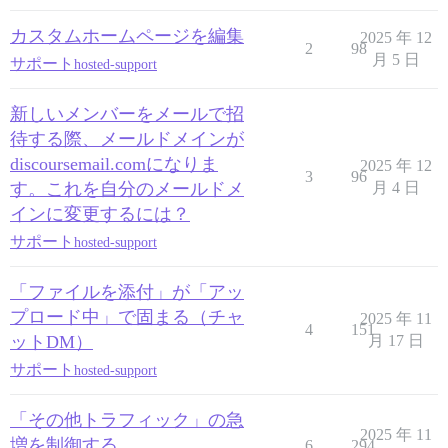
カスタムホームページを編集
2025 年 12
2
98
月 5 日
サポート
hosted-support
新しいメンバーをメールで招
待する際、メールドメインが
discoursemail.comになりま
2025 年 12
3
96
す。これを自分のメールドメ
月 4 日
インに変更するには？
サポート
hosted-support
「ファイルを添付」が「アッ
プロード中」で固まる（チャ
2025 年 11
4
151
ットDM）
月 17 日
サポート
hosted-support
「その他トラフィック」の急
2025 年 11
増を制御する
6
294