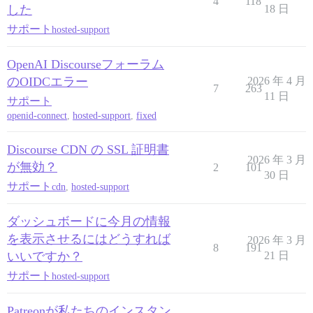
4
118
した
18 日
サポート
hosted-support
OpenAI Discourseフォーラム
のOIDCエラー
2026 年 4 月
7
263
11 日
サポート
openid-connect
,
hosted-support
,
fixed
Discourse CDN の SSL 証明書
2026 年 3 月
が無効？
2
101
30 日
サポート
cdn
,
hosted-support
ダッシュボードに今月の情報
を表示させるにはどうすれば
2026 年 3 月
8
191
いいですか？
21 日
サポート
hosted-support
Patreonが私たちのインスタン