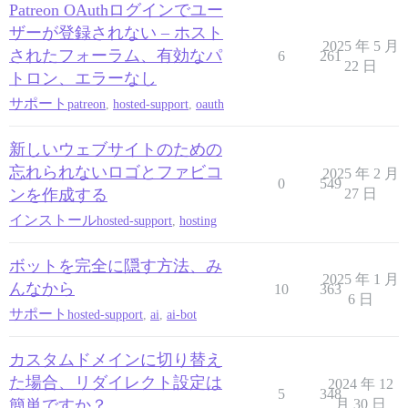
Patreon OAuthログインでユー
ザーが登録されない – ホスト
2025 年 5 月
されたフォーラム、有効なパ
6
261
22 日
トロン、エラーなし
サポート
patreon
,
hosted-support
,
oauth
新しいウェブサイトのための
忘れられないロゴとファビコ
2025 年 2 月
0
549
ンを作成する
27 日
インストール
hosted-support
,
hosting
ボットを完全に隠す方法、み
2025 年 1 月
んなから
10
363
6 日
サポート
hosted-support
,
ai
,
ai-bot
カスタムドメインに切り替え
た場合、リダイレクト設定は
2024 年 12
5
348
簡単ですか？
月 30 日