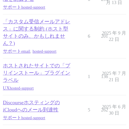
月 13 日
サポート
hosted-support
「カスタム受信メールアドレ
ス」に関する制約 (ホスト型
2025 年 9 月
サイトのみ、かもしれませ
6
201
22 日
ん？)
サポート
email
,
hosted-support
ホストされたサイトでの「プ
リインストール」プラグイン
2025 年 7 月
1
136
ラベル
21 日
UX
hosted-support
Discourseホスティングの
2025 年 6 月
iCloudへのメール到達性
5
262
30 日
サポート
hosted-support