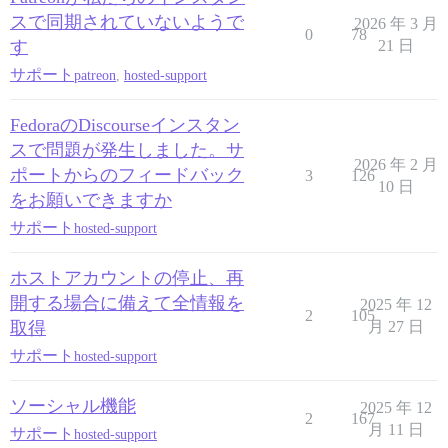
スで同期されていないようで
2026 年 3 月
0
78
す
21 日
サポート
patreon
,
hosted-support
FedoraのDiscourseインスタン
スで問題が発生しました。サ
2026 年 2 月
ポートからのフィードバック
3
126
10 日
をお願いできますか
サポート
hosted-support
ホストアカウントの停止、再
開する場合に備えて全情報を
2025 年 12
2
105
取得
月 27 日
サポート
hosted-support
ソーシャル機能
2025 年 12
2
167
月 11 日
サポート
hosted-support