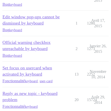
2015
Bug
keyboard
Edit window pop-ups cannot be
Avril 17,
dismissed by keyboard
1
1280
2015
Bug
keyboard
Official warning checkbox
Janvier 26,
unreachable by keyboard
2
1273
2015
Bug
keyboard
Set focus on usercard when
Novembre
activated by keyboard
13
2252
10, 2014
Fonctionnalité
keyboard
,
user-card
Reply as new topic - keyboard
Août 29,
problem
20
15724
2014
Fonctionnalité
keyboard