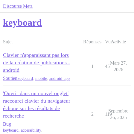
Discourse Meta
keyboard
Sujet
Réponses
Vues
Activité
Clavier n'apparaissant pas lors
de la création de publications -
Mars 27,
1
45
android
2026
Soutien
keyboard
,
mobile
,
android-app
'Ouvrir dans un nouvel onglet'
raccourci clavier du navigateur
échoue sur les résultats de
Septembre
2
119
recherche
26, 2025
Bug
keyboard
,
accessibility
,