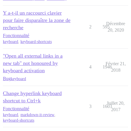
Y a-t-il un raccourci clavier
pour faire disparaître la zone de
Décembre
2
595
recherche
20, 2020
Fonctionnalité
keyboard
,
keyboard-shortcuts
"Open all external links in a
new tab" not honoured by
Février 21,
4
1946
keyboard activation
2018
Bug
keyboard
Change hyperlink keyboard
shortcut to Ctrl+k
Juillet 20,
3
1603
Fonctionnalité
2017
keyboard
,
markdown-it-review
,
keyboard-shortcuts