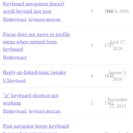
Keyboard navigation doesn't
scroll beyond last post
3
1180
Mai 6, 2016
Bug
keyboard
,
keyboard-shortcuts
Focus does not move to profile
menu when opened from
Avril 17,
3
1787
keyboard
2016
Bug
keyboard
Reply-as-linked-topic tweaks
Janvier 3,
4
1848
2016
UX
keyboard
"q" keyboard shortcut not
Novembre
working
2
1362
23, 2015
Bug
keyboard
,
keyboard-shortcuts
Post navigator keeps keyboard