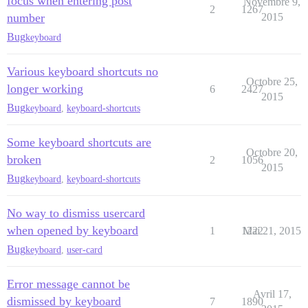
focus when entering post
Novembre 9,
2
1267
number
2015
Bug
keyboard
Various keyboard shortcuts no
Octobre 25,
longer working
6
2427
2015
Bug
keyboard
,
keyboard-shortcuts
Some keyboard shortcuts are
Octobre 20,
broken
2
1056
2015
Bug
keyboard
,
keyboard-shortcuts
No way to dismiss usercard
when opened by keyboard
1
1222
Mai 21, 2015
Bug
keyboard
,
user-card
Error message cannot be
Avril 17,
dismissed by keyboard
7
1890