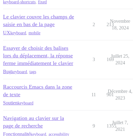
keyboard-shortcuts
,
fixed
Le clavier couvre les champs de
Novembre
saisie en bas de la page
2
213
18, 2024
UX
keyboard
,
mobile
Essayer de choisir des balises
lors du déplacement, la réponse
Juillet 25,
3
169
ferme immédiatement le clavier
2024
Bug
keyboard
,
tags
Raccourcis Emacs dans la zone
Décembre 4,
de texte
11
901
2023
Soutien
keyboard
Navigation au clavier sur la
Juillet 7,
page de recherche
9
1355
2021
Fonctionnalité
keyboard
,
accessibility