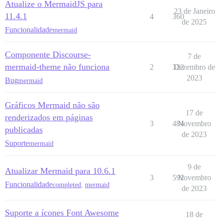
Atualize o MermaidJS para
23 de Janeiro
11.4.1
4
360
de 2025
Funcionalidade
mermaid
Componente Discourse-
7 de
mermaid-theme não funciona
2
322
Dezembro de
2023
Bug
mermaid
Gráficos Mermaid não são
17 de
renderizados em páginas
3
484
Novembro
publicadas
de 2023
Suporte
mermaid
9 de
Atualizar Mermaid para 10.6.1
3
592
Novembro
Funcionalidade
completed
,
mermaid
de 2023
Suporte a ícones Font Awesome
18 de