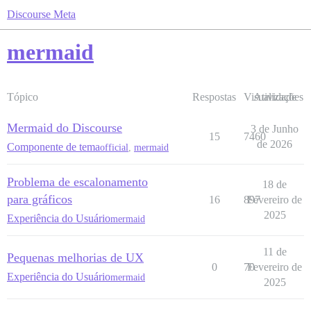
Discourse Meta
mermaid
Tópico
Respostas
Visualizações
Atividade
Mermaid do Discourse
3 de Junho
15
7460
de 2026
Componente de tema
official
,
mermaid
Problema de escalonamento
18 de
para gráficos
16
897
Fevereiro de
2025
Experiência do Usuário
mermaid
11 de
Pequenas melhorias de UX
0
70
Fevereiro de
Experiência do Usuário
mermaid
2025