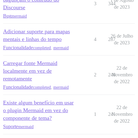
1 de Agosto
3
344
Discourse
de 2023
Bug
mermaid
Adicionar suporte para mapas
26 de Julho
mentais e linhas do tempo
4
287
de 2023
Funcionalidade
completed
,
mermaid
Carregar fonte Mermaid
22 de
localmente em vez de
2
248
Novembro
remotamente
de 2022
Funcionalidade
completed
,
mermaid
Existe algum benefício em usar
22 de
o plugin Mermaid em vez do
1
241
Novembro
componente de tema?
de 2022
Suporte
mermaid