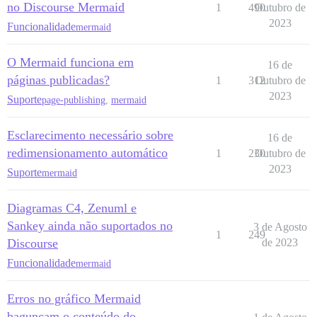
no Discourse Mermaid
1
490
Outubro de
2023
Funcionalidade
mermaid
O Mermaid funciona em
16 de
páginas publicadas?
1
312
Outubro de
2023
Suporte
page-publishing
,
mermaid
Esclarecimento necessário sobre
16 de
redimensionamento automático
1
230
Outubro de
2023
Suporte
mermaid
Diagramas C4, Zenuml e
Sankey ainda não suportados no
3 de Agosto
1
249
Discourse
de 2023
Funcionalidade
mermaid
Erros no gráfico Mermaid
bagunçam o conteúdo do