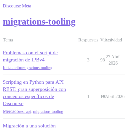
Discourse Meta
migrations-tooling
Tema
Respuestas
Vistas
Actividad
Problemas con el script de
27 Abril
migración de IPBv4
3
98
2026
Instalación
migrations-tooling
Scripting en Python para API
REST: gran superposición con
conceptos específicos de
1
101
9 Abril 2026
Discourse
Mercado
rest-api
,
migrations-tooling
Migración a una solución