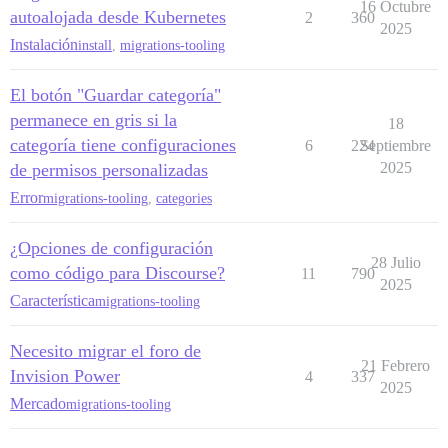
16 Octubre
autoalojada desde Kubernetes
2
360
2025
Instalación
install
,
migrations-tooling
El botón "Guardar categoría"
permanece en gris si la
18
categoría tiene configuraciones
6
224
Septiembre
2025
de permisos personalizadas
Error
migrations-tooling
,
categories
¿Opciones de configuración
28 Julio
como código para Discourse?
11
790
2025
Característica
migrations-tooling
Necesito migrar el foro de
21 Febrero
Invision Power
4
337
2025
Mercado
migrations-tooling