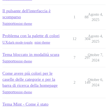
Il pulsante dell'interfaccia è
Agosto 4,
scomparso
1
88
2025
Supporto
mint-theme
Problema con la palette di colori
Agosto 4,
12
304
2025
UX
dark-mode-toggle
,
mint-theme
Tema bloccato in modalità scura
Ottobre 7,
7
297
2024
Supporto
mint-theme
Come avere più colori per le
caselle delle categorie e per la
Ottobre 6,
2
149
barra di ricerca della homepage
2024
Supporto
mint-theme
Tema Mint - Come è stato