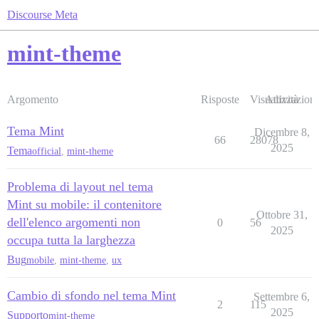
Discourse Meta
mint-theme
Argomento
Risposte
Visualizzazioni
Attività
Tema Mint
Dicembre 8,
66
28078
2025
Tema
official
,
mint-theme
Problema di layout nel tema
Mint su mobile: il contenitore
Ottobre 31,
dell'elenco argomenti non
0
56
2025
occupa tutta la larghezza
Bug
mobile
,
mint-theme
,
ux
Cambio di sfondo nel tema Mint
Settembre 6,
2
115
2025
Supporto
mint-theme