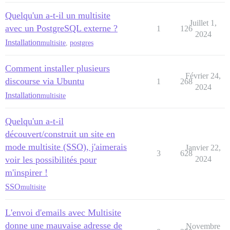
Quelqu'un a-t-il un multisite
Juillet 1,
avec un PostgreSQL externe ?
1
126
2024
Installation
multisite
,
postgres
Comment installer plusieurs
Février 24,
discourse via Ubuntu
1
268
2024
Installation
multisite
Quelqu'un a-t-il
découvert/construit un site en
mode multisite (SSO), j'aimerais
Janvier 22,
3
628
voir les possibilités pour
2024
m'inspirer !
SSO
multisite
L'envoi d'emails avec Multisite
donne une mauvaise adresse de
Novembre