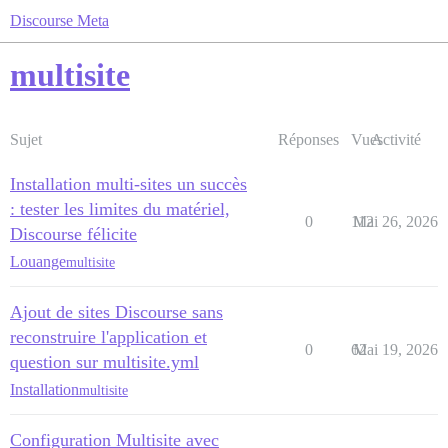
Discourse Meta
multisite
Sujet
Réponses
Vues
Activité
Installation multi-sites un succès
: tester les limites du matériel,
0
112
Mai 26, 2026
Discourse félicite
Louange
multisite
Ajout de sites Discourse sans
reconstruire l'application et
0
62
Mai 19, 2026
question sur multisite.yml
Installation
multisite
Configuration Multisite avec