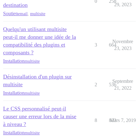
0
258
destination
29, 2023
Soutien
email
,
multisite
Quelqu'un utilisant multisite
peut-il me donner une idée de la
Novembre
compatibilité des plugins et
3
664
23, 2023
composants ?
Installation
multisite
Désinstallation d'un plugin sur
Septembre
multisite
2
536
21, 2022
Installation
multisite
Le CSS personnalisé peut-il
causer une erreur lors de la mise
8
823
Mars 7, 2019
à niveau ?
Installation
multisite