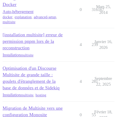
Docker
Mars 25,
0
316167
Auto-hébergement
2014
docker
,
explanation
,
advanced-setup
,
multisite
[installation multisite] erreur de
permission pnpm lors de la
Janvier 16,
4
239
reconstruction
2026
Installation
multisite
Optimisation d'un Discourse
Multisite de grande taille :
Septembre
goulets d'étranglement de la
4
281
22, 2025
base de données et de Sidekiq
Installation
multisite
,
hosting
Migration de Multisite vers une
Février 18,
configuration Monosite
0
55