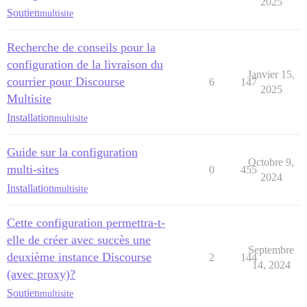
2025
Soutien
multisite
Recherche de conseils pour la
configuration de la livraison du
Janvier 15,
courrier pour Discourse
6
147
2025
Multisite
Installation
multisite
Guide sur la configuration
Octobre 9,
multi-sites
0
455
2024
Installation
multisite
Cette configuration permettra-t-
elle de créer avec succès une
Septembre
deuxième instance Discourse
2
144
14, 2024
(avec proxy)?
Soutien
multisite