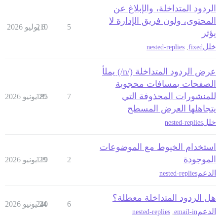
الردود المتداخلة، والإبلاغ عن
المحتوى، ولون فريق الإدارة لا
5
6 يوليو 2026
210
يؤثر
خلل
nested-replies
,
fixed
عرض الردود المتداخلة (/n/) يملأ
الصفحات بمسافات محجوبة
للمنشورات المحذوفة التي
7
29 يونيو 2026
185
يتجاهلها العرض المسطح
خلل
nested-replies
استخدام الخيوط مع الموضوعات
الموجودة
2
29 يونيو 2026
119
الدعم
nested-replies
هل الردود المتداخلة معطلة؟
6
24 يونيو 2026
240
الدعم
nested-replies
,
email-in