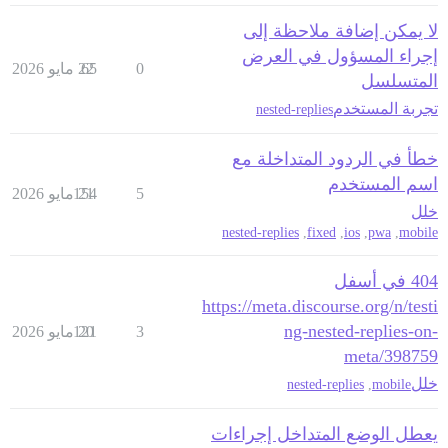
لا يمكن إضافة ملاحظة إلى
إجراء المسؤول في العرض
0
65
22 مايو 2026
المتسلسل
تجربة المستخدم
nested-replies
خطأ في الردود المتداخلة مع
اسم المستخدم
5
21 مايو 2026
154
خلل
nested-replies
,
fixed
,
ios
,
pwa
,
mobile
404 في أسفل
https://meta.discourse.org/n/testi
ng-nested-replies-on-
3
20 مايو 2026
121
meta/398759
خلل
nested-replies
,
mobile
يعطل الوضع المتداخل إجراءات