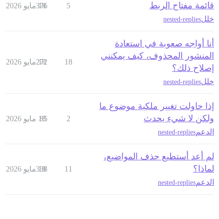
قائمة مفتاح الربط
5
18 مايو 2026
376
خلل
nested-replies
أنا أواجه صعوبة في استعادة
المنشور المحذوف، كيف يمكنني
18
18 مايو 2026
272
إصلاح ذلك؟
خلل
nested-replies
إذا حاولت تغيير ملكية موضوع ما
ولكن لا شيء يحدث
2
85
18 مايو 2026
الدعم
nested-replies
لم أعد أستطيع حذف المواضيع،
لماذا؟
11
18 مايو 2026
338
الدعم
nested-replies