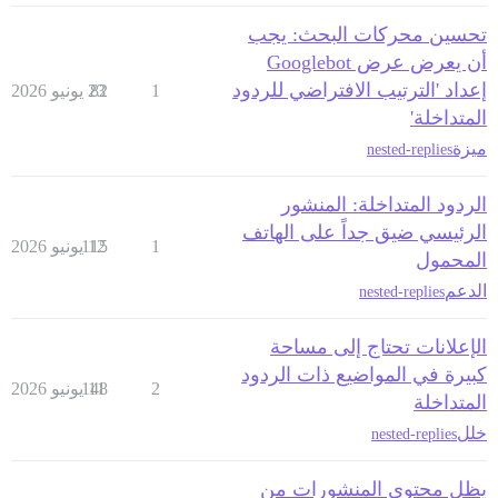
تحسين محركات البحث: يجب
أن يعرض عرض Googlebot
إعداد 'الترتيب الافتراضي للردود
1
82
23 يونيو 2026
المتداخلة'
ميزة
nested-replies
الردود المتداخلة: المنشور
الرئيسي ضيق جداً على الهاتف
1
12 يونيو 2026
115
المحمول
الدعم
nested-replies
الإعلانات تحتاج إلى مساحة
كبيرة في المواضيع ذات الردود
2
11 يونيو 2026
148
المتداخلة
خلل
nested-replies
يظل محتوى المنشورات من