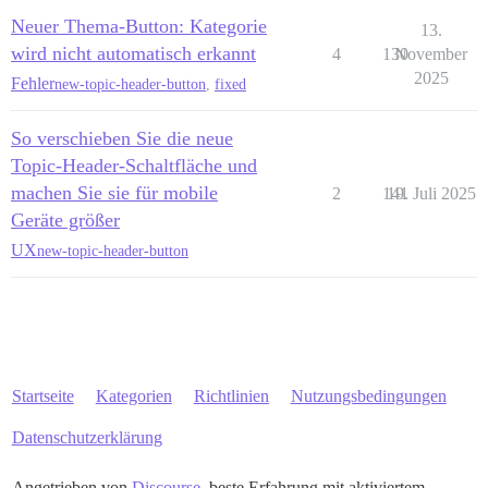
Neuer Thema-Button: Kategorie
13.
wird nicht automatisch erkannt
4
130
November
2025
Fehler
new-topic-header-button
,
fixed
So verschieben Sie die neue
Topic-Header-Schaltfläche und
machen Sie sie für mobile
2
141
19. Juli 2025
Geräte größer
UX
new-topic-header-button
Startseite
Kategorien
Richtlinien
Nutzungsbedingungen
Datenschutzerklärung
Angetrieben von
Discourse
, beste Erfahrung mit aktiviertem