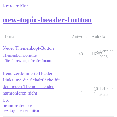
Discourse Meta
new-topic-header-button
Thema
Antworten
Aufrufe
Aktivität
Neuer Themenkopf-Button
15. Februar
43
16287
Themenkomponente
2026
official
,
new-topic-header-button
Benutzerdefinierte Header-
Links und die Schaltfläche für
den neuen Themen-Header
10. Februar
0
47
harmonieren nicht
2026
UX
custom-header-links
,
new-topic-header-button