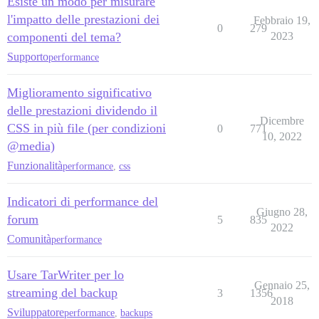
Esiste un modo per misurare
l'impatto delle prestazioni dei
Febbraio 19,
0
279
componenti del tema?
2023
Supporto
performance
Miglioramento significativo
delle prestazioni dividendo il
Dicembre
CSS in più file (per condizioni
0
771
10, 2022
@media)
Funzionalità
performance
,
css
Indicatori di performance del
Giugno 28,
forum
5
835
2022
Comunità
performance
Usare TarWriter per lo
Gennaio 25,
streaming del backup
3
1356
2018
Sviluppatore
performance
,
backups