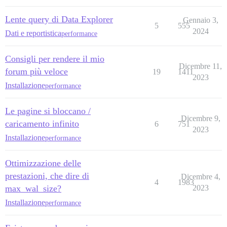
Lente query di Data Explorer
Gennaio 3,
5
555
2024
Dati e reportistica
performance
Consigli per rendere il mio
Dicembre 11,
forum più veloce
19
1411
2023
Installazione
performance
Le pagine si bloccano /
Dicembre 9,
caricamento infinito
6
751
2023
Installazione
performance
Ottimizzazione delle
prestazioni, che dire di
Dicembre 4,
4
1983
max_wal_size?
2023
Installazione
performance