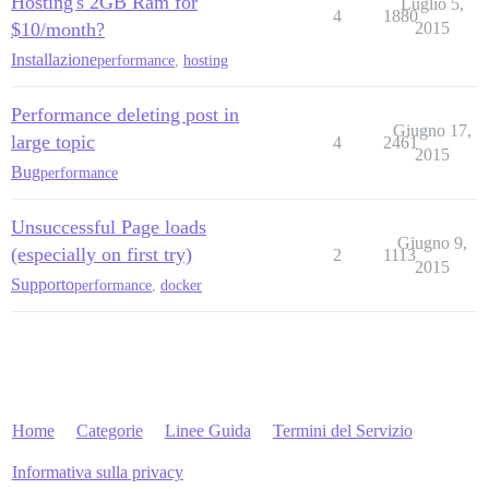
Hosting's 2GB Ram for
Luglio 5,
4
1880
$10/month?
2015
Installazione
performance
,
hosting
Performance deleting post in
Giugno 17,
large topic
4
2461
2015
Bug
performance
Unsuccessful Page loads
Giugno 9,
(especially on first try)
2
1113
2015
Supporto
performance
,
docker
Home
Categorie
Linee Guida
Termini del Servizio
Informativa sulla privacy