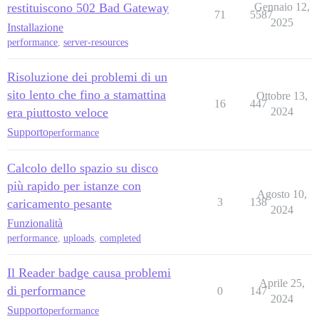
restituiscono 502 Bad Gateway
Gennaio 12,
71
5587
2025
Installazione
performance
,
server-resources
Risoluzione dei problemi di un
sito lento che fino a stamattina
Ottobre 13,
16
447
era piuttosto veloce
2024
Supporto
performance
Calcolo dello spazio su disco
più rapido per istanze con
Agosto 10,
3
138
caricamento pesante
2024
Funzionalità
performance
,
uploads
,
completed
Il Reader badge causa problemi
Aprile 25,
di performance
0
147
2024
Supporto
performance