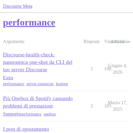
Discourse Meta
performance
Argomento
Risposte
Visualizzazioni
Attività
Discourse-health-check:
panoramica one-shot da CLI del
Giugno 4,
5
198
tuo server Discourse
2026
Extra
performance
,
server-resources
,
hosting
Più Onebox di Spotify causando
Marzo 17,
problemi di prestazioni
2
105
2025
Supporto
performance
,
onebox
I post di spostamento