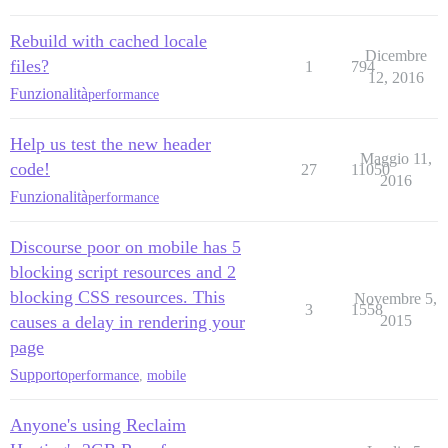
Rebuild with cached locale
Dicembre
files?
1
794
12, 2016
Funzionalità
performance
Help us test the new header
Maggio 11,
code!
27
11050
2016
Funzionalità
performance
Discourse poor on mobile has 5
blocking script resources and 2
blocking CSS resources. This
Novembre 5,
3
1558
causes a delay in rendering your
2015
page
Supporto
performance
,
mobile
Anyone's using Reclaim