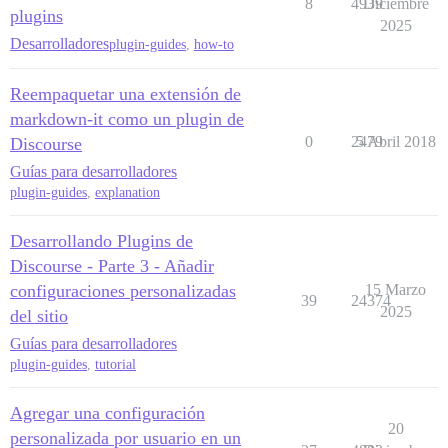
8
4939
Diciembre
plugins
2025
Desarrolladores
plugin-guides
,
how-to
Reempaquetar una extensión de
markdown-it como un plugin de
0
2479
5 Abril 2018
Discourse
Guías para desarrolladores
plugin-guides
,
explanation
Desarrollando Plugins de
Discourse - Parte 3 - Añadir
configuraciones personalizadas
15 Marzo
39
24374
2025
del sitio
Guías para desarrolladores
plugin-guides
,
tutorial
Agregar una configuración
20
personalizada por usuario en un