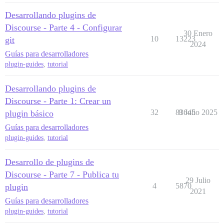
Desarrollando plugins de
Discourse - Parte 4 - Configurar
30 Enero
10
13223
git
2024
Guías para desarrolladores
plugin-guides
,
tutorial
Desarrollando plugins de
Discourse - Parte 1: Crear un
32
83645
8 Julio 2025
plugin básico
Guías para desarrolladores
plugin-guides
,
tutorial
Desarrollo de plugins de
Discourse - Parte 7 - Publica tu
29 Julio
4
5870
plugin
2021
Guías para desarrolladores
plugin-guides
,
tutorial