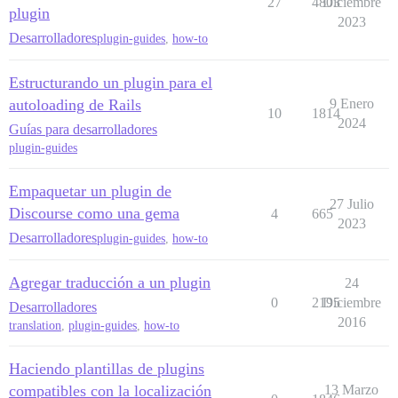
27
4803
Diciembre
plugin
2023
Desarrolladores
plugin-guides
,
how-to
Estructurando un plugin para el
autoloading de Rails
9 Enero
10
1814
2024
Guías para desarrolladores
plugin-guides
Empaquetar un plugin de
27 Julio
Discourse como una gema
4
665
2023
Desarrolladores
plugin-guides
,
how-to
Agregar traducción a un plugin
24
0
2195
Diciembre
Desarrolladores
2016
translation
,
plugin-guides
,
how-to
Haciendo plantillas de plugins
compatibles con la localización
13 Marzo