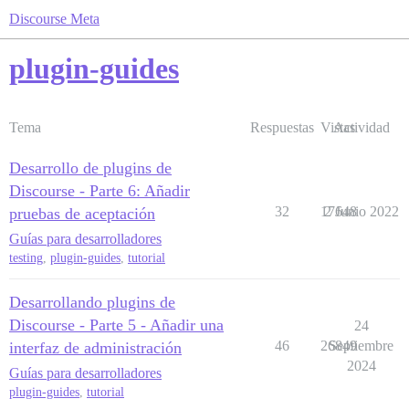
Discourse Meta
plugin-guides
Tema
Respuestas
Vistas
Actividad
Desarrollo de plugins de
Discourse - Parte 6: Añadir
32
17648
2 Junio 2022
pruebas de aceptación
Guías para desarrolladores
testing
,
plugin-guides
,
tutorial
Desarrollando plugins de
Discourse - Parte 5 - Añadir una
24
46
26849
Septiembre
interfaz de administración
2024
Guías para desarrolladores
plugin-guides
,
tutorial