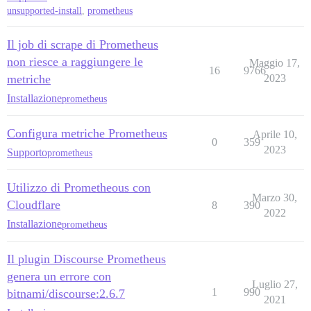
unsupported-install
,
prometheus
Il job di scrape di Prometheus
non riesce a raggiungere le
Maggio 17,
16
9766
metriche
2023
Installazione
prometheus
Configura metriche Prometheus
Aprile 10,
0
359
2023
Supporto
prometheus
Utilizzo di Prometheous con
Marzo 30,
Cloudflare
8
390
2022
Installazione
prometheus
Il plugin Discourse Prometheus
genera un errore con
Luglio 27,
1
990
bitnami/discourse:2.6.7
2021