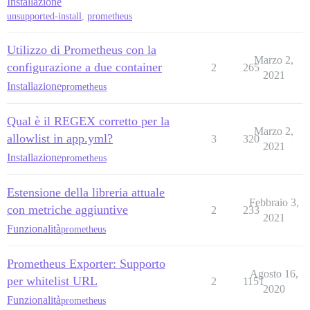
Installazione
unsupported-install
,
prometheus
Utilizzo di Prometheus con la
Marzo 2,
configurazione a due container
2
265
2021
Installazione
prometheus
Qual è il REGEX corretto per la
Marzo 2,
allowlist in app.yml?
3
320
2021
Installazione
prometheus
Estensione della libreria attuale
Febbraio 3,
con metriche aggiuntive
2
233
2021
Funzionalità
prometheus
Prometheus Exporter: Supporto
Agosto 16,
per whitelist URL
2
1151
2020
Funzionalità
prometheus