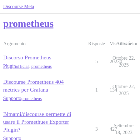
Discourse Meta
prometheus
Argomento
Risposte
Visualizzazioni
Attività
Discorso Prometheus
Ottobre 22,
5
20230
2025
Plugin
official
,
prometheus
Discourse Prometheus 404
Ottobre 22,
metrics per Grafana
1
134
2025
Supporto
prometheus
Bitnami/discourse permette di
usare il Promethues Exporter
Settembre
3
427
Plugin?
18, 2023
Supporto