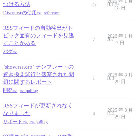
2025 年 1 月
つける方法
25
10179
18 日
Discourseの使用
rss
,
reference
RSSフィードの自動検出がト
ピック固有のフィードを見逃
2026 年 1 月
7
267
すことがある
7 日
バグ
rss
`show.rss.erb` テンプレートの
置き換え試行と観察された問
2025 年 8 月
1
108
題に関するレポート
29 日
開発
rss
,
rss-polling
RSSフィードが更新されなく
2025 年 3 月
なりました
4
154
29 日
サポート
rss
,
rss-polling