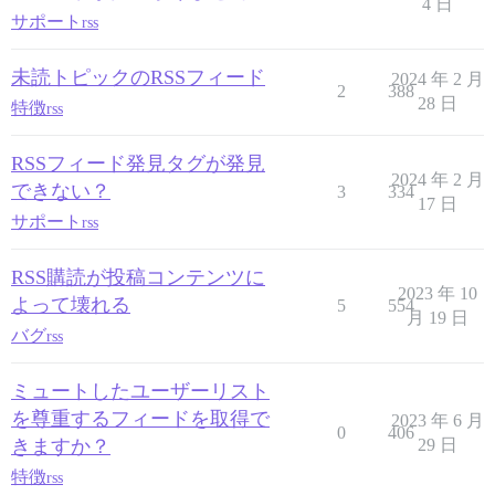
4 日
サポート
rss
未読トピックのRSSフィード
2024 年 2 月
2
388
28 日
特徴
rss
RSSフィード発見タグが発見
2024 年 2 月
できない？
3
334
17 日
サポート
rss
RSS購読が投稿コンテンツに
2023 年 10
よって壊れる
5
554
月 19 日
バグ
rss
ミュートしたユーザーリスト
を尊重するフィードを取得で
2023 年 6 月
0
406
きますか？
29 日
特徴
rss