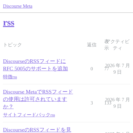
Discourse Meta
rss
表
アクティビ
トピック
返信
示
ティ
DiscourseのRSSフィードに
2026 年 7 月
RFC 5005のサポートを追加
0
77
9 日
特徴
rss
Discourse MetaでRSSフィード
の使用は許可されています
2026 年 7 月
3
133
か？
9 日
サイトフィードバック
rss
DiscourseのRSSフィードを見