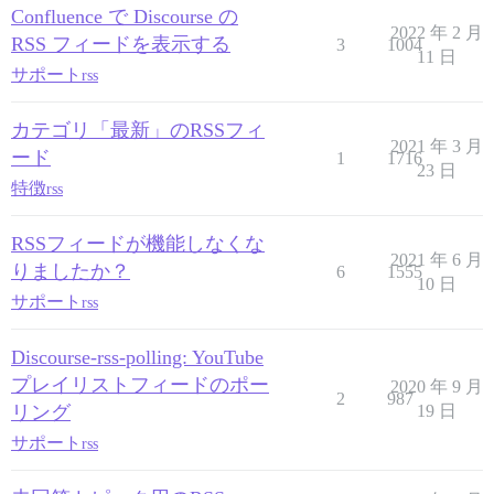
Confluence で Discourse の
2022 年 2 月
RSS フィードを表示する
3
1004
11 日
サポート
rss
カテゴリ「最新」のRSSフィ
2021 年 3 月
ード
1
1716
23 日
特徴
rss
RSSフィードが機能しなくな
2021 年 6 月
りましたか？
6
1555
10 日
サポート
rss
Discourse-rss-polling: YouTube
プレイリストフィードのポー
2020 年 9 月
2
987
リング
19 日
サポート
rss