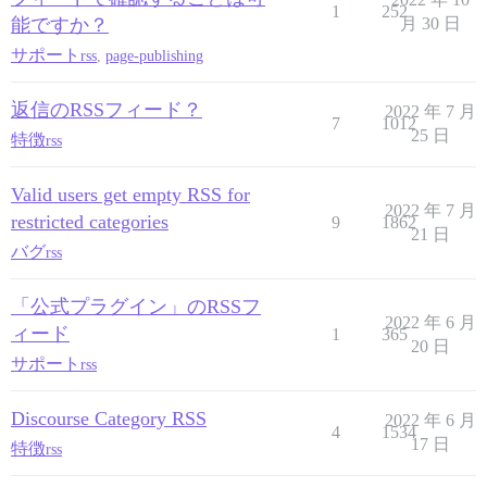
1
252
能ですか？
月 30 日
サポート
rss
,
page-publishing
返信のRSSフィード？
2022 年 7 月
7
1012
25 日
特徴
rss
Valid users get empty RSS for
2022 年 7 月
restricted categories
9
1862
21 日
バグ
rss
「公式プラグイン」のRSSフ
2022 年 6 月
ィード
1
365
20 日
サポート
rss
Discourse Category RSS
2022 年 6 月
4
1534
17 日
特徴
rss