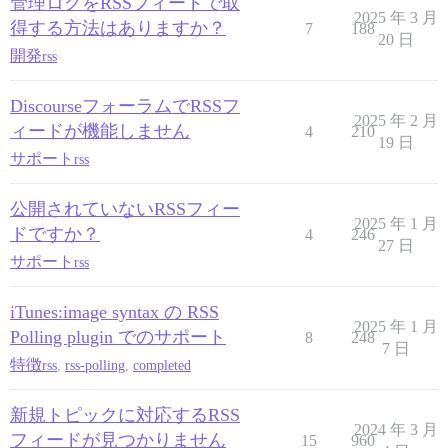
管理ログをRSSフィードで取
2025 年 3 月
得する方法はありますか？
7
188
20 日
開発
rss
DiscourseフォーラムでRSSフ
2025 年 2 月
ィードが機能しません
4
210
19 日
サポート
rss
公開されていないRSSフィー
2025 年 1 月
ドですか？
4
246
27 日
サポート
rss
iTunes:image syntax の RSS
2025 年 1 月
Polling plugin でのサポート
8
248
7 日
特徴
rss
,
rss-polling
,
completed
新規トピックに対応するRSS
2024 年 3 月
フィードが見つかりません
15
960