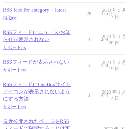
RSS feed for category + latest
2023 年 5 月
28
12577
13 日
特徴
rss
RSSフィードにニュース/お知
2023 年 3 月
らせが表示されない
3
409
20 日
サポート
rss
RSSフィードが表示されない
2023 年 3 月
5
500
19 日
サポート
rss
RSSフィードにOneBoxサイト
アイコンが表示されないよう
2023 年 1 月
3
444
にする方法
14 日
サポート
rss
最近公開されたページをRSS
フィードで確認することは可
2022 年 10