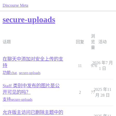
Discourse Meta
secure-uploads
浏
话题
回复
览
活动
量
在聊天中添加对安全上传的支
2026 年7 月
持
11
976
1 日
功能
chat
,
secure-uploads
Staff 类别中发布的图片是公
2025 年11
开可见的吗？
2
77
月 28 日
支持
secure-uploads
允许版主访问已删除主题中的