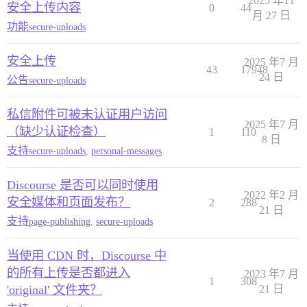
2025 年11
安全上传内容
0
44
月 27 日
功能
secure-uploads
安全上传
2025 年7 月
43
17948
24 日
公告
secure-uploads
私信附件可被未认证用户访问
2025 年7 月
（缺少认证检查）
1
110
8 日
支持
secure-uploads
,
personal-messages
Discourse 是否可以同时使用
2022 年2 月
安全媒体和页面发布？
2
288
21 日
支持
page-publishing
,
secure-uploads
当使用 CDN 时，Discourse 中
的所有上传是否都进入
2023 年7 月
1
308
'original' 文件夹？
21 日