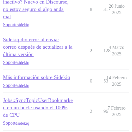
inactivo? Nuevo en Discourse,
20 Junio
no estoy seguro si algo anda
8
317
2025
mal
Soporte
sidekiq
Sidekiq dio error al enviar
correo después de actualizar a la
4 Marzo
2
128
última versión
2025
Soporte
sidekiq
Más información sobre Sidekiq
14 Febrero
0
53
2025
Soporte
sidekiq
Jobs::SyncTopicUserBookmarke
d en un bucle usando el 100%
7 Febrero
2
96
de CPU
2025
Soporte
sidekiq