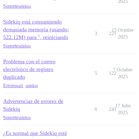
2025
Soporte
sidekiq
Sidekiq está consumiendo
demasiada memoria (usando:
15 Octubre
3
221
522.12M) para '', reiniciando
2025
Soporte
sidekiq
Problema con el correo
electrónico de registro
7 Octubre
5
122
duplicado
2025
Error
email
,
sidekiq
Advertencias de errores de
17 Julio
Sidekiq
6
241
2025
Soporte
sidekiq
¿Es normal que Sidekiq esté