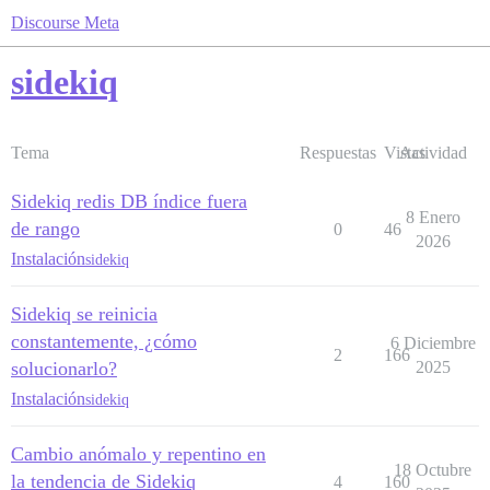
Discourse Meta
sidekiq
Tema
Respuestas
Vistas
Actividad
Sidekiq redis DB índice fuera
8 Enero
de rango
0
46
2026
Instalación
sidekiq
Sidekiq se reinicia
constantemente, ¿cómo
6 Diciembre
2
166
solucionarlo?
2025
Instalación
sidekiq
Cambio anómalo y repentino en
18 Octubre
la tendencia de Sidekiq
4
160