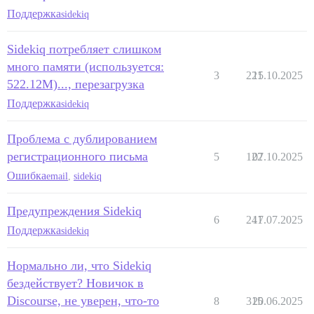
Поддержка
sidekiq
Sidekiq потребляет слишком
много памяти (используется:
3
221
15.10.2025
522.12M)..., перезагрузка
Поддержка
sidekiq
Проблема с дублированием
регистрационного письма
5
122
07.10.2025
Ошибка
email
,
sidekiq
Предупреждения Sidekiq
6
241
17.07.2025
Поддержка
sidekiq
Нормально ли, что Sidekiq
бездействует? Новичок в
Discourse, не уверен, что-то
8
315
20.06.2025