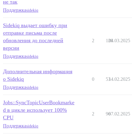
не так
Поддержка
sidekiq
Sidekiq выдает ошибку при
отправке письма после
обновления до последней
2
128
04.03.2025
версии
Поддержка
sidekiq
Дополнительная информация
о Sidekiq
0
53
14.02.2025
Поддержка
sidekiq
Jobs::SyncTopicUserBookmarke
d в цикле использует 100%
2
96
07.02.2025
CPU
Поддержка
sidekiq