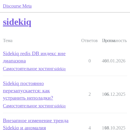
Discourse Meta
sidekiq
Тема
Ответов
Просм.
Активность
Sidekiq redis DB индекс вне
диапазона
0
46
08.01.2026
Самостоятельное хостинг
sidekiq
Sidekiq постоянно
перезапускается: как
2
166
06.12.2025
устранить неполадки?
Самостоятельное хостинг
sidekiq
Внезапное изменение тренда
Sidekiq и аномалия
4
160
18.10.2025