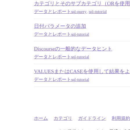
カテゴリとそのサブカテゴリ（ORを使
データとレポート
sql-query
,
sql-tutorial
日付パラメータの追加
データとレポート
sql-tutorial
Discourseの一般的なデータヒント
データとレポート
sql-tutorial
VALUESまたはCASEを使用して結果
データとレポート
sql-tutorial
ホーム
カテゴリ
ガイドライン
利用規