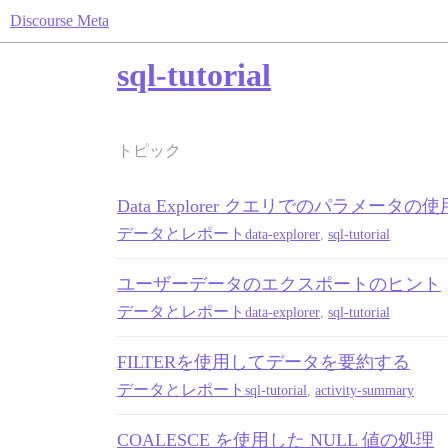
Discourse Meta
sql-tutorial
トピック
Data Explorer クエリでのパラメータの使
データとレポート
data-explorer
,
sql-tutorial
ユーザーデータのエクスポートのヒント
データとレポート
data-explorer
,
sql-tutorial
FILTERを使用してデータを要約する
データとレポート
sql-tutorial
,
activity-summary
COALESCE を使用した NULL 値の処理