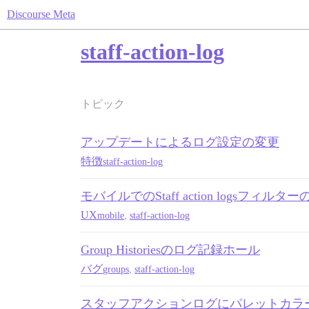
Discourse Meta
staff-action-log
トピック
アップデートによるログ設定の変更
特徴
staff-action-log
モバイルでのStaff action logsフィ
UX
mobile
,
staff-action-log
Group Historiesのログ記録ホール
バグ
groups
,
staff-action-log
スタッフアクションログにパレットカラ