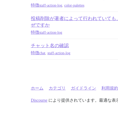
特徴
staff-action-log
,
color-palettes
投稿削除が著者によって行われていても
ぜですか
特徴
staff-action-log
チャット名の確認
特徴
chat
,
staff-action-log
ホーム
カテゴリ
ガイドライン
利用規
Discourse
により提供されています。最適な表示のた