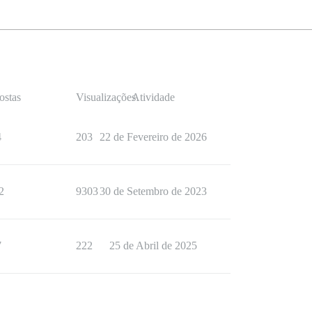
ostas
Visualizações
Atividade
4
203
22 de Fevereiro de 2026
2
9303
30 de Setembro de 2023
7
222
25 de Abril de 2025