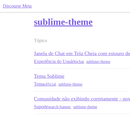
Discourse Meta
sublime-theme
Tópico
Janela de Chat em Tela Cheia com estouro de
Experiência do Usuário
chat
,
sublime-theme
Tema Sublime
Tema
official
,
sublime-theme
Comunidade não exibindo corretamente - nov
Suporte
search-banner
,
sublime-theme