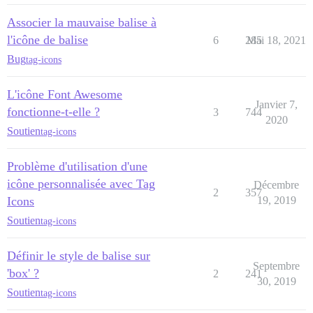
Associer la mauvaise balise à
l'icône de balise
6
285
Mai 18, 2021
Bug
tag-icons
L'icône Font Awesome
Janvier 7,
fonctionne-t-elle ?
3
744
2020
Soutien
tag-icons
Problème d'utilisation d'une
icône personnalisée avec Tag
Décembre
2
357
Icons
19, 2019
Soutien
tag-icons
Définir le style de balise sur
Septembre
'box' ?
2
241
30, 2019
Soutien
tag-icons