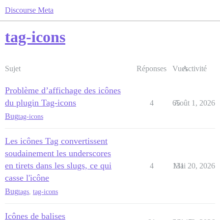
Discourse Meta
tag-icons
Sujet
Réponses
Vues
Activité
Problème d’affichage des icônes
du plugin Tag-icons
4
65
Août 1, 2026
Bug
tag-icons
Les icônes Tag convertissent
soudainement les underscores
en tirets dans les slugs, ce qui
4
131
Mai 20, 2026
casse l'icône
Bug
tags
,
tag-icons
Icônes de balises