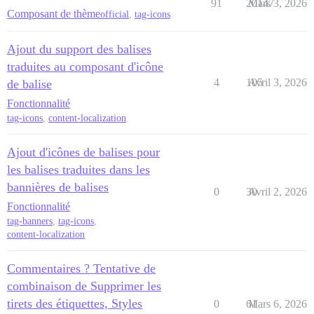
91
20147
Mars 3, 2026
Composant de thème
official
,
tag-icons
Ajout du support des balises
traduites au composant d'icône
4
105
Avril 3, 2026
de balise
Fonctionnalité
tag-icons
,
content-localization
Ajout d'icônes de balises pour
les balises traduites dans les
bannières de balises
0
30
Avril 2, 2026
Fonctionnalité
tag-banners
,
tag-icons
,
content-localization
Commentaires ? Tentative de
combinaison de Supprimer les
tirets des étiquettes, Styles
0
61
Mars 6, 2026