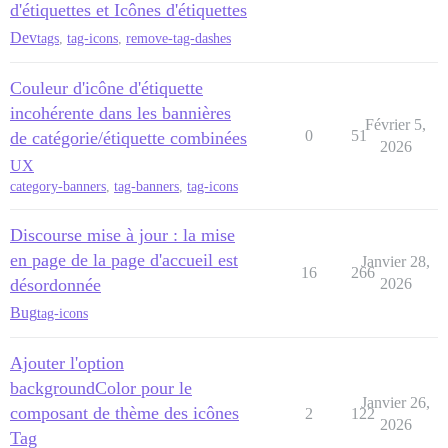
d'étiquettes et Icônes d'étiquettes
Dev
tags
,
tag-icons
,
remove-tag-dashes
Couleur d'icône d'étiquette
incohérente dans les bannières
Février 5,
0
51
de catégorie/étiquette combinées
2026
UX
category-banners
,
tag-banners
,
tag-icons
Discourse mise à jour : la mise
en page de la page d'accueil est
Janvier 28,
16
266
désordonnée
2026
Bug
tag-icons
Ajouter l'option
backgroundColor pour le
Janvier 26,
composant de thème des icônes
2
122
2026
Tag