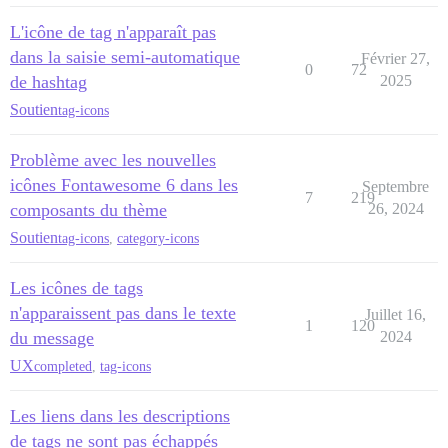
L'icône de tag n'apparaît pas
dans la saisie semi-automatique
Février 27,
0
72
de hashtag
2025
Soutien
tag-icons
Problème avec les nouvelles
icônes Fontawesome 6 dans les
Septembre
7
219
composants du thème
26, 2024
Soutien
tag-icons
,
category-icons
Les icônes de tags
n'apparaissent pas dans le texte
Juillet 16,
1
120
du message
2024
UX
completed
,
tag-icons
Les liens dans les descriptions
de tags ne sont pas échappés