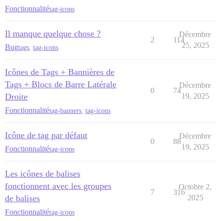
Fonctionnalité
tag-icons
Il manque quelque chose ?
Décembre
2
114
25, 2025
Bug
tags
,
tag-icons
Icônes de Tags + Bannières de
Tags + Blocs de Barre Latérale
Décembre
0
74
Droite
19, 2025
Fonctionnalité
tag-banners
,
tag-icons
Icône de tag par défaut
Décembre
0
88
19, 2025
Fonctionnalité
tag-icons
Les icônes de balises
fonctionnent avec les groupes
Octobre 2,
7
316
de balises
2025
Fonctionnalité
tag-icons