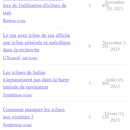
Novembre
lors de l'utilisation d'icônes de
5
495
20, 2023
tags
Bug
tag-icons
Le tag avec icône de tag affiche
une icône générale et spécifique
Novembre 1,
0
261
dans la recherche
2023
UX
search
,
tag-icons
Les icônes de balise
n'apparaissent pas dans la barre
Juillet 19,
3
484
latérale de navigation
2023
Soutien
tag-icons
Comment masquer les icônes
Février 13,
aux visiteurs ?
1
226
2023
Soutien
tag-icons