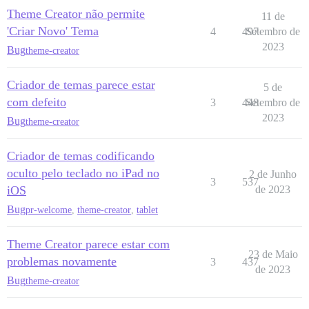
Theme Creator não permite
11 de
'Criar Novo' Tema
4
497
Setembro de
2023
Bug
theme-creator
Criador de temas parece estar
5 de
com defeito
3
448
Setembro de
2023
Bug
theme-creator
Criador de temas codificando
oculto pelo teclado no iPad no
2 de Junho
3
537
iOS
de 2023
Bug
pr-welcome
,
theme-creator
,
tablet
Theme Creator parece estar com
23 de Maio
problemas novamente
3
437
de 2023
Bug
theme-creator