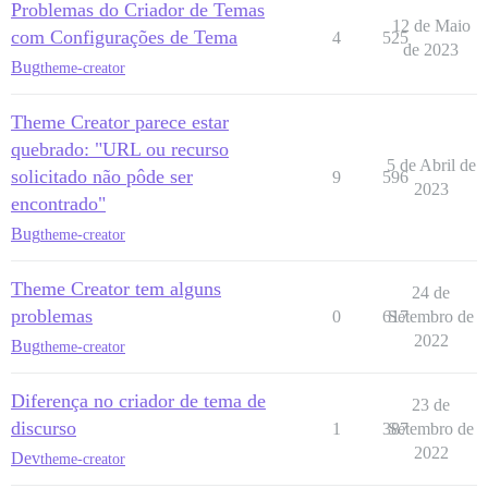
Problemas do Criador de Temas
12 de Maio
com Configurações de Tema
4
525
de 2023
Bug
theme-creator
Theme Creator parece estar
quebrado: "URL ou recurso
5 de Abril de
solicitado não pôde ser
9
596
2023
encontrado"
Bug
theme-creator
Theme Creator tem alguns
24 de
problemas
0
617
Setembro de
2022
Bug
theme-creator
Diferença no criador de tema de
23 de
discurso
1
387
Setembro de
2022
Dev
theme-creator