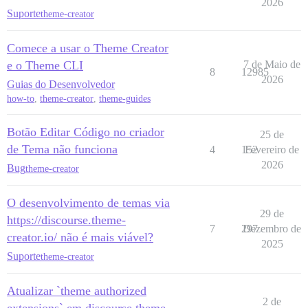
2026
Suporte
theme-creator
Comece a usar o Theme Creator
e o Theme CLI
7 de Maio de
8
12985
2026
Guias do Desenvolvedor
how-to
,
theme-creator
,
theme-guides
Botão Editar Código no criador
25 de
de Tema não funciona
4
152
Fevereiro de
2026
Bug
theme-creator
O desenvolvimento de temas via
29 de
https://discourse.theme-
7
297
Dezembro de
creator.io/ não é mais viável?
2025
Suporte
theme-creator
Atualizar `theme authorized
2 de