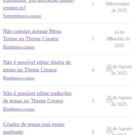
extensions` em discourse.theme-
1
86
Novembro
creator.io?
de 2025
Suporte
theme-creator
Não consigo acessar Meus
14 de
Temas no Theme Creator
5
195
Outubro de
2025
Bug
theme-creator
Não é possível editar títulos de
26 de Agosto
temas no Theme Creator
4
191
de 2025
Bug
theme-creator
Não é possível editar traduções
26 de Agosto
de temas no Theme Creator
5
151
de 2025
Bug
theme-creator
Criador de temas está muito
20 de Agosto
quebrado
6
116