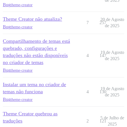
de 2025
Bug
theme-creator
Theme Creator não atualiza?
20 de Agosto
7
257
de 2025
Bug
theme-creator
Compartilhamento de temas está
quebrado, configurações e
19 de Agosto
traduções não estão disponíveis
4
147
de 2025
no criador de temas
Bug
theme-creator
Instalar um tema no criador de
19 de Agosto
temas não funciona
4
130
de 2025
Bug
theme-creator
Theme Creator quebrou as
5 de Julho de
traduções
2
121
2025