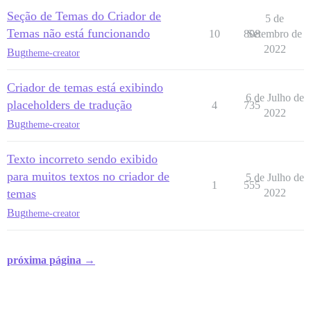
Seção de Temas do Criador de
5 de
Temas não está funcionando
10
808
Setembro de
2022
Bug
theme-creator
Criador de temas está exibindo
6 de Julho de
placeholders de tradução
4
735
2022
Bug
theme-creator
Texto incorreto sendo exibido
para muitos textos no criador de
5 de Julho de
1
555
temas
2022
Bug
theme-creator
próxima página →