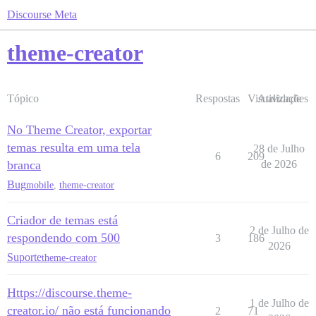
Discourse Meta
theme-creator
Tópico
Respostas
Visualizações
Atividade
No Theme Creator, exportar
temas resulta em uma tela
28 de Julho
6
209
branca
de 2026
Bug
mobile
,
theme-creator
Criador de temas está
2 de Julho de
respondendo com 500
3
186
2026
Suporte
theme-creator
Https://discourse.theme-
1 de Julho de
creator.io/ não está funcionando
2
71