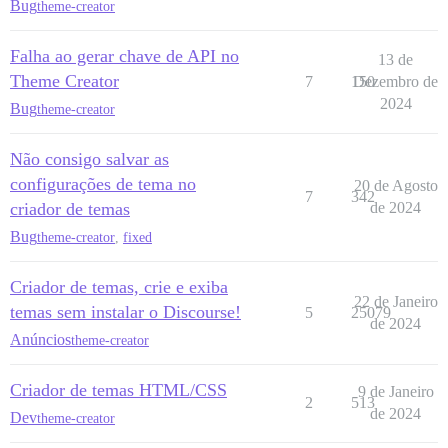
Bug
theme-creator
Falha ao gerar chave de API no
13 de
Theme Creator
7
150
Dezembro de
2024
Bug
theme-creator
Não consigo salvar as
configurações de tema no
20 de Agosto
7
342
criador de temas
de 2024
Bug
theme-creator
,
fixed
Criador de temas, crie e exiba
22 de Janeiro
temas sem instalar o Discourse!
5
25079
de 2024
Anúncios
theme-creator
Criador de temas HTML/CSS
9 de Janeiro
2
513
de 2024
Dev
theme-creator