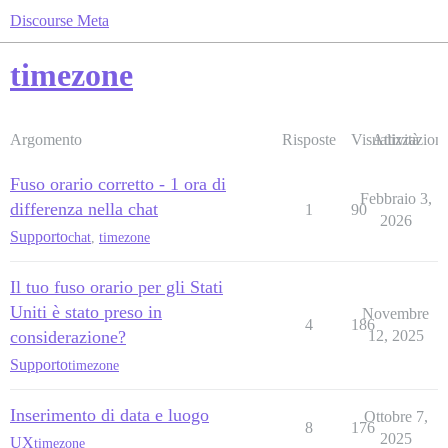
Discourse Meta
timezone
Argomento
Risposte
Visualizzazioni
Attività
Fuso orario corretto - 1 ora di
Febbraio 3,
differenza nella chat
1
90
2026
Supporto
chat
,
timezone
Il tuo fuso orario per gli Stati
Uniti è stato preso in
Novembre
4
186
considerazione?
12, 2025
Supporto
timezone
Inserimento di data e luogo
Ottobre 7,
8
176
2025
UX
timezone