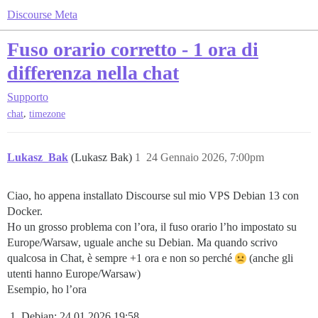
Discourse Meta
Fuso orario corretto - 1 ora di
differenza nella chat
Supporto
,
chat
timezone
Lukasz_Bak
(Lukasz Bak)
1
24 Gennaio 2026, 7:00pm
Ciao, ho appena installato Discourse sul mio VPS Debian 13 con
Docker.
Ho un grosso problema con l’ora, il fuso orario l’ho impostato su
Europe/Warsaw, uguale anche su Debian. Ma quando scrivo
qualcosa in Chat, è sempre +1 ora e non so perché
(anche gli
utenti hanno Europe/Warsaw)
Esempio, ho l’ora
Debian: 24.01.2026 19:58