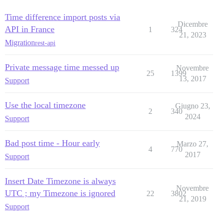
Time difference import posts via
Dicembre
API in France
1
324
21, 2023
Migration
rest-api
Private message time messed up
Novembre
25
1399
13, 2017
Support
Use the local timezone
Giugno 23,
2
340
2024
Support
Bad post time - Hour early
Marzo 27,
4
770
2017
Support
Insert Date Timezone is always
Novembre
UTC ; my Timezone is ignored
22
3802
21, 2019
Support