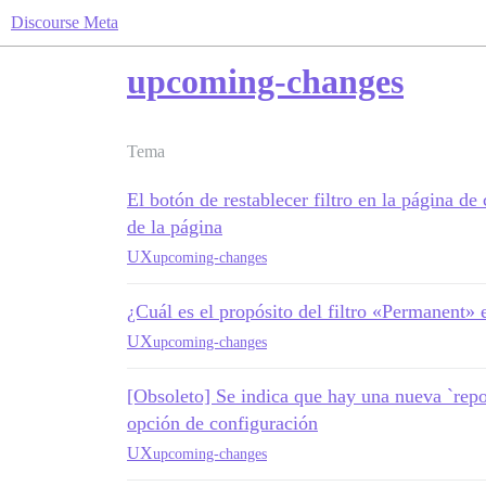
Discourse Meta
upcoming-changes
Tema
El botón de restablecer filtro en la página d
de la página
UX
upcoming-changes
¿Cuál es el propósito del filtro «Permanent»
UX
upcoming-changes
[Obsoleto] Se indica que hay una nueva `rep
opción de configuración
UX
upcoming-changes