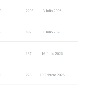
8
2203
3 Julio 2026
9
497
1 Julio 2026
2
137
16 Junio 2026
0
228
10 Febrero 2026