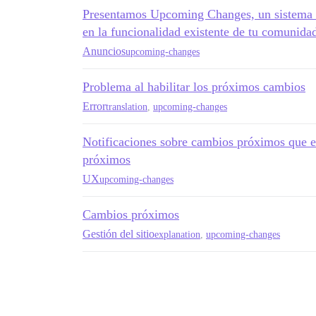
Presentamos Upcoming Changes, un sistema p
en la funcionalidad existente de tu comunida
Anuncios
upcoming-changes
Problema al habilitar los próximos cambios
Error
translation
,
upcoming-changes
Notificaciones sobre cambios próximos que e
próximos
UX
upcoming-changes
Cambios próximos
Gestión del sitio
explanation
,
upcoming-changes